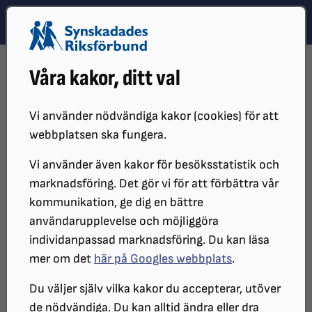
Hoppa till innehåll
Hoppa till hitta snabbt
TEMA
SÖK
MENY
STARTSIDA
DISTRIKT, LOKAL- OCH BRANSCHFÖRENINGAR
Våra kakor, ditt val
DISTRIKT
SRF GÖTEBORG
OM OSS I SRF GÖTEBORG
BLI MEDLEM I SRF GÖTEBORG
Vi använder nödvändiga kakor (cookies) för att
Bli medlem i SRF Göteborg
webbplatsen ska fungera.
Vi använder även kakor för besöksstatistik och
marknadsföring. Det gör vi för att förbättra vår
Steg 1 av 3
kommunikation, ge dig en bättre
användarupplevelse och möjliggöra
individanpassad marknadsföring. Du kan läsa
Fält markerade med stjärna (*) behöver fyllas i
mer om det
här på Googles webbplats
.
Välj ditt medlemskap
*
Du väljer själv vilka kakor du accepterar, utöver
de nödvändiga. Du kan alltid ändra eller dra