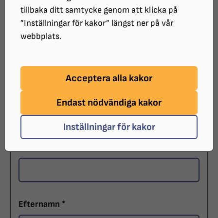
Privatperson
tillbaka ditt samtycke genom att klicka på
”Inställningar för kakor” längst ner på vår
Vårdnadshavare
webbplats.
Företag
Acceptera alla kakor
Personnummer (ÅÅÅÅMMDD-XXXX)
*
Endast nödvändiga kakor
Inställningar för kakor
Förnamn
*
Efternamn
*