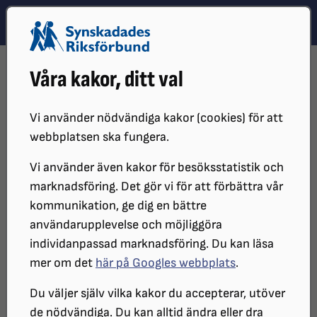
Hoppa till innehåll
Hoppa till hitta snabbt
TEMA
SÖK
MENY
STARTSIDA
DISTRIKT, LOKAL- OCH BRANSCHFÖRENINGAR
Våra kakor, ditt val
DISTRIKT
SRF HALLAND
LOKALFÖRENINGAR
SRF VARBERG-FALKENBERG
KALENDARIE
BOKFIKA FÖR TALBOKSLÄSARE. (1)
Vi använder nödvändiga kakor (cookies) för att
webbplatsen ska fungera.
Bokfika för talboksläsare. (1)
Vi använder även kakor för besöksstatistik och
marknadsföring. Det gör vi för att förbättra vår
kommunikation, ge dig en bättre
DATUM:
användarupplevelse och möjliggöra
2026-11-19 klockan 17:00 - 18:00
individanpassad marknadsföring. Du kan läsa
PLATS:
mer om det
här på Googles webbplats
.
Falkenbergs Bibliotek Stillheten
Du väljer själv vilka kakor du accepterar, utöver
ARRANGÖR:
de nödvändiga. Du kan alltid ändra eller dra