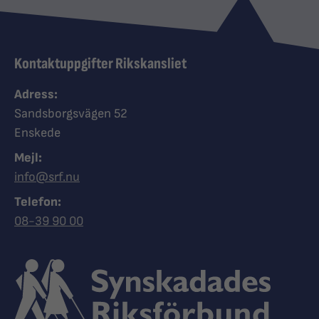
Kontaktuppgifter Rikskansliet
Adress:
Sandsborgsvägen 52
Enskede
Mejl:
info@srf.nu
Telefon:
Ring Synskadades riksförbund
08-39 90 00