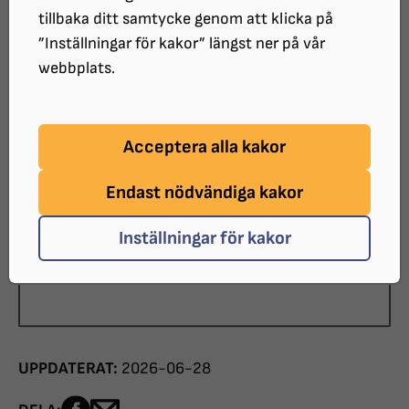
Falkenbergs Bibliotek
tillbaka ditt samtycke genom att klicka på
KOSTNAD:
”Inställningar för kakor” längst ner på vår
Gratis
webbplats.
Bokfika för talboksläsare.
Acceptera alla kakor
Torsdag den 22 oktober kl. 17 - 18
Torsdag den 19 november kl. 17 – 18
Endast nödvändiga kakor
Vi tipsar varandra om böcker och fikar
tillsammans.
Inställningar för kakor
Plats Falkenbergs stadsbibliotek, Stillheten.
Det är gratis att delta. Ingen föranmälan.
UPPDATERAT:
2026-06-28
Dela sidan på Facebook
Dela sidan med e-post