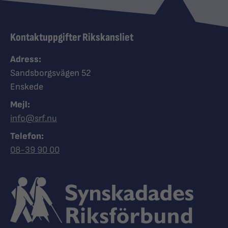
Kontaktuppgifter Rikskansliet
Adress:
Sandsborgsvägen 52
Enskede
Mejl:
info@srf.nu
Telefon:
Ring Synskadades riksförbund
08-39 90 00