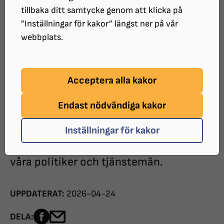
Välkommen till SRF Varberg-
tillbaka ditt samtycke genom att klicka på
Falkenberg
”Inställningar för kakor” längst ner på vår
webbplats.
SRF Varberg-Falkenberg är en ideell
lokal intresseförening för synskadade
Acceptera alla kakor
och ingår i Synskadades Riksförbunds
Endast nödvändiga kakor
distrikt SRF Halland. Vi arbetar aktivt
med bland annat tillgänglighetsfrågor
Inställningar för kakor
för synskadade och försöker påverka
våra politiker och tjänstemän.
UPPDATERAT:
2026-04-24
Dela sidan på Facebook
Dela sidan med e-post
DELA: