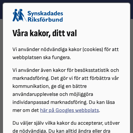
Hoppa till innehåll
Hoppa till hitta snabbt
TEMA
SÖK
MENY
STARTSIDA
DISTRIKT, LOKAL- OCH BRANSCHFÖRENINGAR
Våra kakor, ditt val
DISTRIKT
SRF HALLAND
LOKALFÖRENINGAR
SRF VARBERG-FALKENBERG
OM OSS
Vi använder nödvändiga kakor (cookies) för att
webbplatsen ska fungera.
Vi använder även kakor för besöksstatistik och
marknadsföring. Det gör vi för att förbättra vår
kommunikation, ge dig en bättre
användarupplevelse och möjliggöra
individanpassad marknadsföring. Du kan läsa
mer om det
här på Googles webbplats
.
Vita käppens dag 2024
Du väljer själv vilka kakor du accepterar, utöver
de nödvändiga. Du kan alltid ändra eller dra