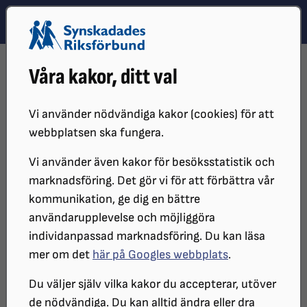
Hoppa till innehåll
Hoppa till hitta snabbt
TEMA
SÖK
MENY
STARTSIDA
DISTRIKT, LOKAL- OCH BRANSCHFÖRENINGAR
Våra kakor, ditt val
DISTRIKT
SRF JÖNKÖPINGS LÄN
LOKALFÖRENINGAR
Lokalföreningar i SRF
Vi använder nödvändiga kakor (cookies) för att
webbplatsen ska fungera.
Jönköpings län
Vi använder även kakor för besöksstatistik och
marknadsföring. Det gör vi för att förbättra vår
Här hittar du Synskadades Riksförbunds
kommunikation, ge dig en bättre
användarupplevelse och möjliggöra
lokalföreningar i Jönköpings län.
individanpassad marknadsföring. Du kan läsa
mer om det
här på Googles webbplats
.
Föreningarna finns i Finnveden, Höglandet, Sävsjö,
Södra Vätterbygden och Vetlanda och samlar
Du väljer själv vilka kakor du accepterar, utöver
personer med synnedsättning i respektive område.
de nödvändiga. Du kan alltid ändra eller dra