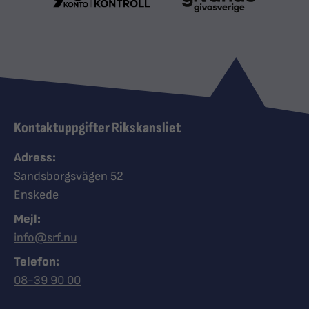
Kontaktuppgifter Rikskansliet
Adress:
Sandsborgsvägen 52
Enskede
Mejl:
info@srf.nu
Telefon:
Ring Synskadades riksförbund
08-39 90 00