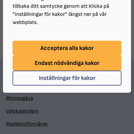
tillbaka ditt samtycke genom att klicka på
”Inställningar för kakor” längst ner på vår
UPPDATERAT:
2026-04-22
webbplats.
Dela sidan på Facebook
Dela sidan med e-post
DELA:
Acceptera alla kakor
Endast nödvändiga kakor
Hitta snabbt
Inställningar för kakor
In English
Minnesgåva
Valpkalendern
Medlemsförmåner