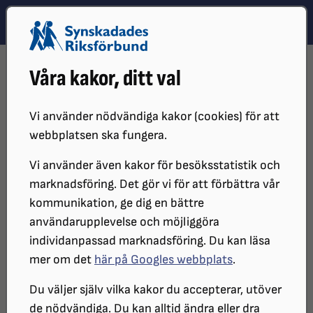
Hoppa till innehåll
Hoppa till hitta snabbt
TEMA
SÖK
MENY
STARTSIDA
DISTRIKT, LOKAL- OCH BRANSCHFÖRENINGAR
Våra kakor, ditt val
DISTRIKT
SRF JÖNKÖPINGS LÄN
SRF JÖNKÖPINGS LÄNS NYHETER
ÅRSMÖTE (2)
Vi använder nödvändiga kakor (cookies) för att
Årsmöte
webbplatsen ska fungera.
Vi använder även kakor för besöksstatistik och
marknadsföring. Det gör vi för att förbättra vår
Lördagen den 11 april hade vi vårt årsmöte på Best
kommunikation, ge dig en bättre
Western Hotell i Värnamo.
användarupplevelse och möjliggöra
individanpassad marknadsföring. Du kan läsa
Vår distriktsordförande Kaj Skogsfors kunde hälsa
mer om det
här på Googles webbplats
.
ett 30-tal medlemmar välkomna.
Du väljer själv vilka kakor du accepterar, utöver
Mötesordförande var Linus Forsberg, som är ledamot
de nödvändiga. Du kan alltid ändra eller dra