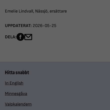
Emelie Lindvall, Nässjö, ersättare
UPPDATERAT:
2026-05-25
Dela sidan på Facebook
Dela sidan med e-post
DELA:
Hitta snabbt
In English
Minnesgåva
Valpkalendern