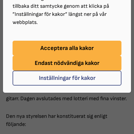
i förbundsstyrelsen. Linus ledde förhandlingarna på
tillbaka ditt samtycke genom att klicka på
ett mycket bra sätt.
”Inställningar för kakor” längst ner på vår
webbplats.
Under årsmötet blev Kaj Skogsfors omvald till
ordförande för ytterligare ett år.
Acceptera alla kakor
Vi avtackade Mattias Flodin som suttit med i
Endast nödvändiga kakor
distriktsstyrelsen under flera år.
Inställningar för kakor
På eftermiddagen blev det musikunderhållning med
Jonas Persson från Reftele som sjöng och spelade
gitarr. Dagen avslutades med lotteri med fina vinster.
Den nya styrelsen har konstituerat sig enligt
följande: