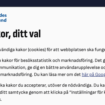
Om oss
Vå
or, ditt val
Påverkansarbete
Synskador
ändiga kakor (cookies) för att webbplatsen ska fung
 kakor för besöksstatistik och marknadsföring. Det gö
ÖRENINGAR
DISTRIKT
SRF JÖNKÖPINGS LÄN
SRF JÖNKÖPINGS
mmunikation, ge dig en bättre användarupplevelse o
 marknadsföring. Du kan läsa mer om det
här på Goo
Grillfest
ilka kakor du accepterar, utöver de nödvändiga. Du ka
a ditt samtycke genom att klicka på ”Inställningar för
.
Torsdagen den 1 augusti hade SRF Höglandet 