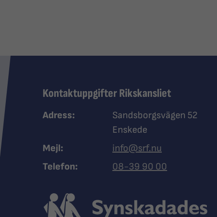
Kontaktuppgifter Rikskansliet
Adress:
Sandsborgsvägen 52
Enskede
Mejl:
info@srf.nu
Ring Synskadades riksfö
Telefon:
08-39 90 00