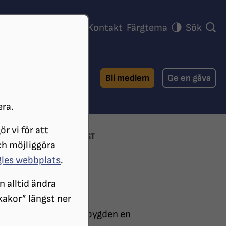
ra föreningar
Press
Kontakt
Färgtema
Sök
Bli medlem
Ge en gåva
era.
r vi för att
 LÄNS NYHETER
GRILLFEST
ch möjliggöra
gles webbplats
.
n alltid ändra
 kakor” längst ner
och SRF Södra Vätterbygden en