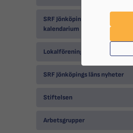
SRF Jönköpings läns
kalendarium
Lokalföreningar
SRF Jönköpings läns nyheter
Stiftelsen
Arbetsgrupper