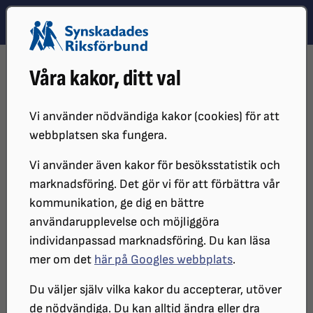
Hoppa till innehåll
Hoppa till hitta snabbt
TEMA
SÖK
MENY
STARTSIDA
DISTRIKT, LOKAL- OCH BRANSCHFÖRENINGAR
Våra kakor, ditt val
DISTRIKT
SRF KRONOBERG
LOKALFÖRENINGAR
SRF VÄREND
KALENDARIE
Vi använder nödvändiga kakor (cookies) för att
Kalendarie
webbplatsen ska fungera.
Vi använder även kakor för besöksstatistik och
marknadsföring. Det gör vi för att förbättra vår
Välkomna till våra aktiviteter.
kommunikation, ge dig en bättre
användarupplevelse och möjliggöra
Alla aktiviteter finns listade här.
individanpassad marknadsföring. Du kan läsa
mer om det
här på Googles webbplats
.
Du väljer själv vilka kakor du accepterar, utöver
Filtrera
Kategori
de nödvändiga. Du kan alltid ändra eller dra