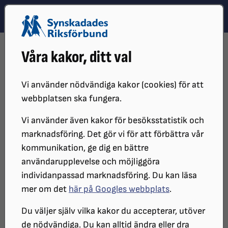
Hoppa till innehåll
Hoppa till hitta snabbt
TEMA
SÖK
MENY
STARTSIDA
DISTRIKT, LOKAL- OCH BRANSCHFÖRENINGAR
Våra kakor, ditt val
DISTRIKT
SRF NORRBOTTEN
LOKALFÖRENINGAR
SRF BODEN
Vi använder nödvändiga kakor (cookies) för att
SRF Boden
webbplatsen ska fungera.
Vi använder även kakor för besöksstatistik och
marknadsföring. Det gör vi för att förbättra vår
Välkommen till vår lokalförening. Vi vill gärna bli fler
kommunikation, ge dig en bättre
och tycker alltid att det är roligt med nya
användarupplevelse och möjliggöra
medlemmar. Våra föreningar är självständiga juridiska
individanpassad marknadsföring. Du kan läsa
personer.
mer om det
här på Googles webbplats
.
Denna förening är vilande.
Du väljer själv vilka kakor du accepterar, utöver
de nödvändiga. Du kan alltid ändra eller dra