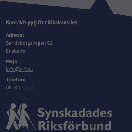
Kontaktuppgifter Rikskansliet
Adress:
Sandsborgsvägen 52
Enskede
Mejl:
info@srf.nu
Telefon:
Ring Synskadades riksförbund
08-39 90 00