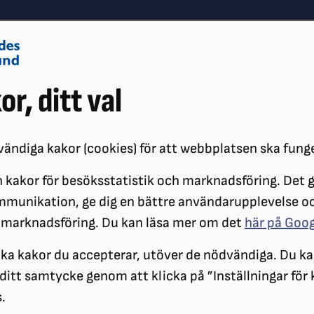
Om oss
Vå
or, ditt val
Påverkansarbete
Synskador
ändiga kakor (cookies) för att webbplatsen ska fung
 kakor för besöksstatistik och marknadsföring. Det gö
ÖRENINGAR
DISTRIKT
SRF SKÅNE
SRF SKÅNES LOKALFÖRENI
mmunikation, ge dig en bättre användarupplevelse o
 marknadsföring. Du kan läsa mer om det
här på Goo
SRF Bjuv-Klippan-
ilka kakor du accepterar, utöver de nödvändiga. Du ka
a ditt samtycke genom att klicka på ”Inställningar för
.
Välkommen till vår lokalförening. Vi vill gärna bl