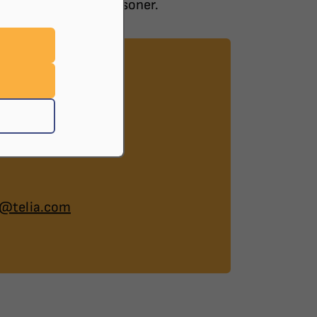
ändiga juridiska personer.
m@telia.com