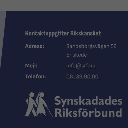
Kontaktuppgifter Rikskansliet
Adress:
Sandsborgsvägen 52
Enskede
Mejl:
info@srf.nu
Ring Synskadades riksfö
Telefon:
08-39 90 00