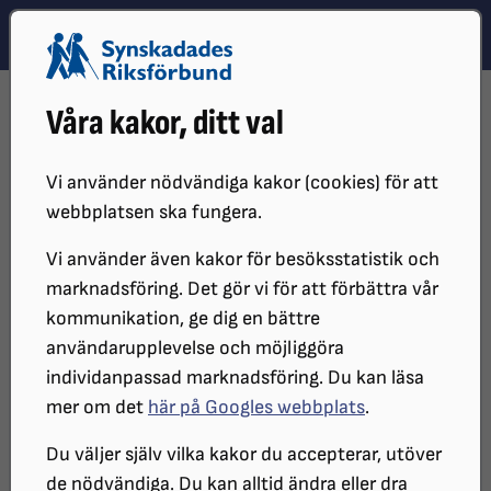
Hoppa till innehåll
Hoppa till hitta snabbt
TEMA
SÖK
MENY
STARTSIDA
DISTRIKT, LOKAL- OCH BRANSCHFÖRENINGAR
Våra kakor, ditt val
DISTRIKT
SRF SKÅNE
SRF SKÅNES LOKALFÖRENINGAR
SRF MALMÖ-SVEDALA
KALENDARIUM
RÖRELSEGLÄDJE PÅ ÖRESUNDS FUNKIS
Vi använder nödvändiga kakor (cookies) för att
webbplatsen ska fungera.
Rörelseglädje på Öresunds
Vi använder även kakor för besöksstatistik och
Funkis
marknadsföring. Det gör vi för att förbättra vår
kommunikation, ge dig en bättre
användarupplevelse och möjliggöra
individanpassad marknadsföring. Du kan läsa
DATUM:
mer om det
här på Googles webbplats
.
2026-06-25 klockan 13:00 - 14:00
PLATS:
Du väljer själv vilka kakor du accepterar, utöver
Öresunds Funkis, Ribersborgsstigen 6 i Malmö
de nödvändiga. Du kan alltid ändra eller dra