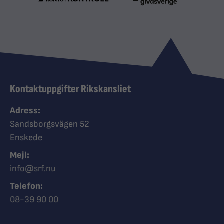
Kontaktuppgifter Rikskansliet
Adress:
Sandsborgsvägen 52
Enskede
Mejl:
info@srf.nu
Telefon:
Ring Synskadades riksförbund
08-39 90 00