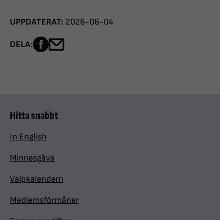
UPPDATERAT:
2026-06-04
Dela sidan på Facebook
Dela sidan med e-post
DELA:
Hitta snabbt
In English
Minnesgåva
Valpkalendern
Medlemsförmåner