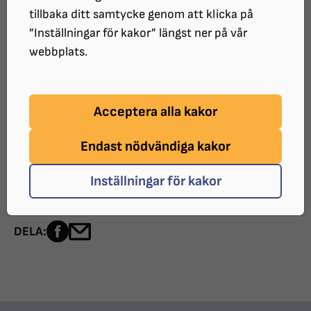
summan återbetalas till bankgiro 5301-2274
tillbaka ditt samtycke genom att klicka på
(Synskadades Stiftelse Skåne). Om summan på
”Inställningar för kakor” längst ner på vår
kvitto/underlag är mindre än summan du har fått
webbplats.
från SSS ska du återbetala mellanskillnaden.
För den som inte har redovisat sina inköp eller
Acceptera alla kakor
kostnader för gjord aktivitet inom tre månader från
köpet eller den gjorda aktiviteten kommer bidrag vid
Endast nödvändiga kakor
ny ansökan inte att beviljas.
Inställningar för kakor
UPPDATERAT:
2024-10-15
Dela sidan på Facebook
Dela sidan med e-post
DELA: