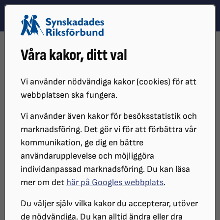
Hoppa till innehåll
Hoppa till hitta snabbt
TEMA
SÖK
MENY
STARTSIDA
DISTRIKT, LOKAL- OCH BRANSCHFÖRENINGAR
Våra kakor, ditt val
DISTRIKT
SRF SKÅNE
STIFTELSE OCH FONDER I SKÅNE
SKICKA IN KVITTO
Vi använder nödvändiga kakor (cookies) för att
SKICKA IN KVITTO
webbplatsen ska fungera.
Vi använder även kakor för besöksstatistik och
marknadsföring. Det gör vi för att förbättra vår
Om du har fått ditt bidrag i förskott ska du skicka
kommunikation, ge dig en bättre
kvitto/underlag till SSS som visar att pengarna
användarupplevelse och möjliggöra
använts till sökt ändamål, dvs det du beviljats bidrag
individanpassad marknadsföring. Du kan läsa
för. Kvittot/underlaget ska du skicka in inom tre
mer om det
här på Googles webbplats
.
månader från det att pengarna utbetalades till
kontot som du angivit på din ansökan. Om du inte
Du väljer själv vilka kakor du accepterar, utöver
skickar in kvitto/underlag för ditt inköp skall hela
de nödvändiga. Du kan alltid ändra eller dra