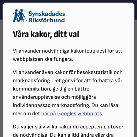
Hoppa till innehåll
Hoppa till hitta snabbt
TEMA
SÖK
MENY
STARTSIDA
DISTRIKT, LOKAL- OCH BRANSCHFÖRENINGAR
Våra kakor, ditt val
DISTRIKT
SRF STOCKHOLM GOTLAND
BARN OCH FAMILJ
VÅRA SOMMARLÄGER
Vi använder nödvändiga kakor (cookies) för att
Nyfiken på våra sommarläger?
webbplatsen ska fungera.
Vi använder även kakor för besöksstatistik och
marknadsföring. Det gör vi för att förbättra vår
Vi har anordnat sommarläger för
kommunikation, ge dig en bättre
synskadade barn och ungdomar både
användarupplevelse och möjliggöra
på Kärsögården och Gotland under
individanpassad marknadsföring. Du kan läsa
mer om det
här på Googles webbplats
.
många år, och lägren brukar vara
mycket uppskattade.
Du väljer själv vilka kakor du accepterar, utöver
de nödvändiga. Du kan alltid ändra eller dra