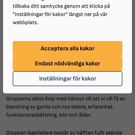
tillbaka ditt samtycke genom att klicka på
Våra läger är typiska sommarkollon men där allt görs
”Inställningar för kakor” längst ner på vår
med hänsyn till barnens synnedsättning. Vi erbjuder
webbplats.
en trygg och rolig miljö där barnen kan växa och får
göra saker i sin egen takt. Vi ägnar mycket tid åt lek
och bus, bad, pyssel, fysisk aktivitet och utflykter. Vi
Acceptera alla kakor
har som tradition att besöka olika nöjesfält och varje
år provar vi nya saker.
Endast nödvändiga kakor
För att barnen ska få den tid och stöd som de
Inställningar för kakor
behöver så har vi med oss många lägerledare (en
lägerledare har ansvar för ca två deltagare).
Grupperna sätts ihop med hänsyn till att vi vill få en
blandning av gamla och nya ledare, erfarenhet,
funktionsnedsättning, kön och ålder.
Gruppen lägerledare består av hälften fullt seende