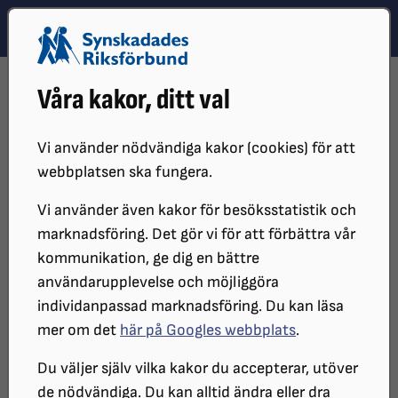
Hoppa till innehåll
Hoppa till hitta snabbt
TEMA
SÖK
MENY
STARTSIDA
DISTRIKT, LOKAL- OCH BRANSCHFÖRENINGAR
Våra kakor, ditt val
DISTRIKT
SRF STOCKHOLM GOTLAND
LOKALFÖRENINGAR
SRF ATTUNDA
KALENDARIUM
Vi använder nödvändiga kakor (cookies) för att
Kalendarium för SRF Attunda
webbplatsen ska fungera.
Vi använder även kakor för besöksstatistik och
marknadsföring. Det gör vi för att förbättra vår
-Till sidan "SRF Attunda"
-Till sidan "Lokalföreningar
kommunikation, ge dig en bättre
-Till SRF Stockholm Gotlands startsida
användarupplevelse och möjliggöra
individanpassad marknadsföring. Du kan läsa
mer om det
här på Googles webbplats
.
Filtrera
Kategori
Du väljer själv vilka kakor du accepterar, utöver
Alla
de nödvändiga. Du kan alltid ändra eller dra