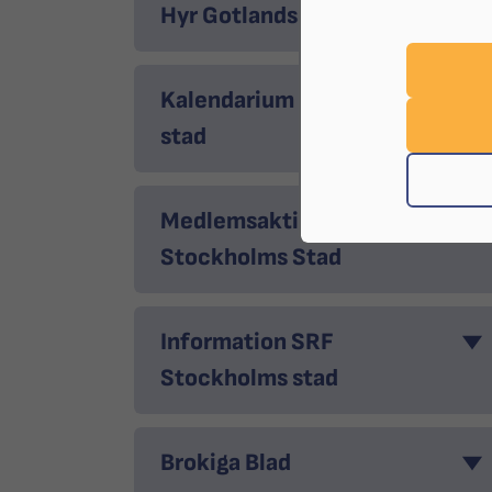
Hyr Gotlandssalen
Kalendarium SRF Stockholms
stad
Medlemsaktiviteter SRF
Stockholms Stad
Information SRF
Stockholms stad
Brokiga Blad