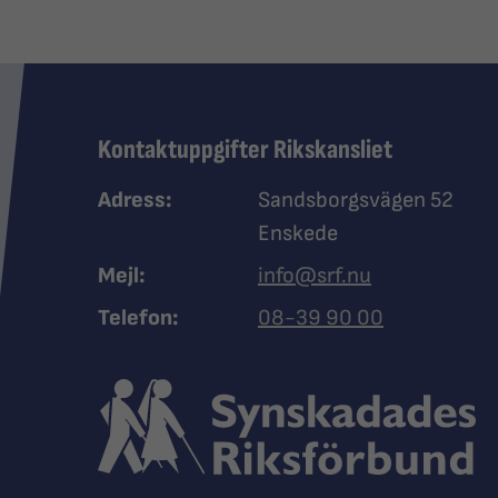
Kontaktuppgifter Rikskansliet
Adress:
Sandsborgsvägen 52
Enskede
Mejl:
info@srf.nu
Ring Synskadades riksfö
Telefon:
08-39 90 00