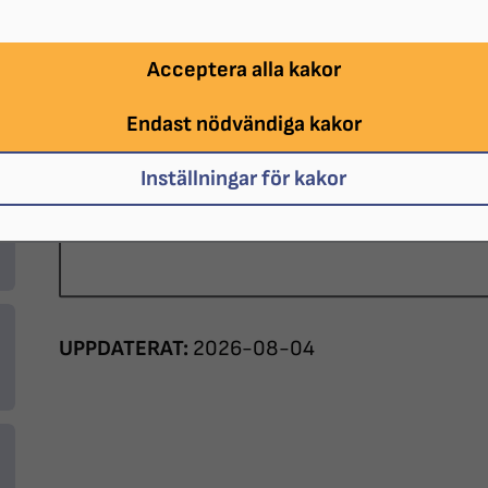
DATUM:
2026-12-10 klockan 13:00 - 
Acceptera alla kakor
PLATS:
Gotlandssalen, Gotlandsgatan 
Endast nödvändiga kakor
ARRANGÖR:
SRF Stockholms Stad
Inställningar för kakor
KOSTNAD:
Fika 40kr
UPPDATERAT:
2026-08-04