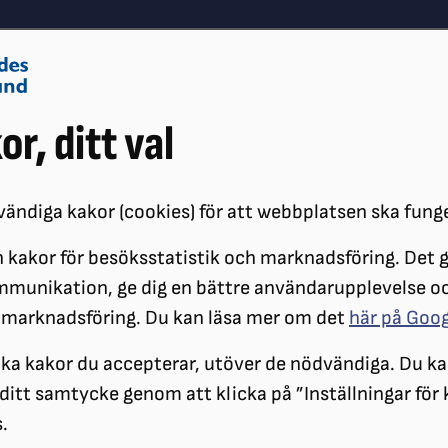
Om oss
Vå
or, ditt val
Påverkansarbete
Synskador
ändiga kakor (cookies) för att webbplatsen ska fung
 kakor för besöksstatistik och marknadsföring. Det gö
ÖRENINGAR
DISTRIKT
SRF STOCKHOLM GOTLAND
LOKALFÖR
mmunikation, ge dig en bättre användarupplevelse o
DEC TORSDAGSCAFÉ
 marknadsföring. Du kan läsa mer om det
här på Goo
Torsdagscafé
ilka kakor du accepterar, utöver de nödvändiga. Du ka
a ditt samtycke genom att klicka på ”Inställningar för
.