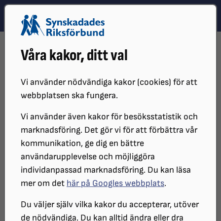
Hoppa till innehåll
Hoppa till hitta snabbt
TEMA
SÖK
MENY
STARTSIDA
DISTRIKT, LOKAL- OCH BRANSCHFÖRENINGAR
Våra kakor, ditt val
DISTRIKT
SRF STOCKHOLM GOTLAND
LOKALFÖRENINGAR
SRF STOCKHOLMS STAD
STUDIER
Vi använder nödvändiga kakor (cookies) för att
webbplatsen ska fungera.
Vi använder även kakor för besöksstatistik och
marknadsföring. Det gör vi för att förbättra vår
kommunikation, ge dig en bättre
användarupplevelse och möjliggöra
individanpassad marknadsföring. Du kan läsa
mer om det
här på Googles webbplats
.
Studiecirklar
Du väljer själv vilka kakor du accepterar, utöver
de nödvändiga. Du kan alltid ändra eller dra