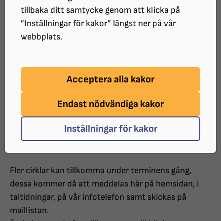
Studier
tillbaka ditt samtycke genom att klicka på
”Inställningar för kakor” längst ner på vår
Vi erbjuder en variation av aktiviteter
webbplats.
under året. Studiecirklar både
teoretiska, fysiska och praktiska,
Acceptera alla kakor
uppdelat på VT och HT. Vi har även
simning och sittgympa som är
Endast nödvändiga kakor
kontinuerliga hela året med litet
Inställningar för kakor
sommaruppehåll.
Fler cirklar kan tillkomma under terminens gång,
dessa kommer då att meddelas här på hemsidan, i
taltidningar, på vår infotelefon samt skickas på
maillistan.