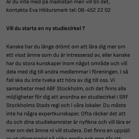
Är du inte med på maillistan men vill bli det,
kontakta Eva Hildursmark tel: 08-452 22 02
Vill du starta en ny studiecirkel ?
Kanske har du länge drömt om att lära dig mer om
ett visst ämne som du är intresserad av, eller kanske
har du stora kunskaper inom något område och vill
dela med dig till andra medlemmar i föreningen. I så
fall ska du inte tveka att höra av dig till oss. Vi
samarbetar med ABF Stockholm, och det finns alla
möjligheter för dig att anordna en studiecirkel i SRF
Stockholms Stads regi och i våra lokaler. Du måste
inte ha några expertkunskaper. Ofta räcker det att
du och dina studiekamrater är nyfikna och vill lära er
mer om det ämne ni vill studera. Det finns en uppsjö
av studiematerial på olika media och mer går att