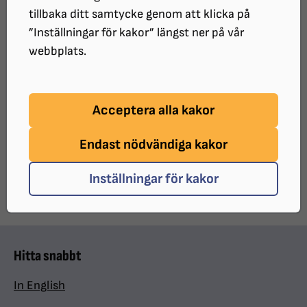
SRF Stockholms Stad
tillbaka ditt samtycke genom att klicka på
KOSTNAD:
”Inställningar för kakor” längst ner på vår
Fika 40kr
webbplats.
Acceptera alla kakor
UPPDATERAT:
2026-08-04
Endast nödvändiga kakor
Dela sidan på Facebook
Dela sidan med e-post
DELA:
Inställningar för kakor
Hitta snabbt
In English