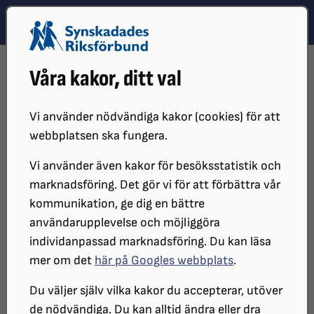
Hoppa till innehåll
Hoppa till hitta snabbt
TEMA
SÖK
MENY
STARTSIDA
DISTRIKT, LOKAL- OCH BRANSCHFÖRENINGAR
Våra kakor, ditt val
DISTRIKT
SRF STOCKHOLM GOTLAND
LOKALFÖRENINGAR
SRF STOCKHOLMS STAD
KALENDARIUM SRF STOCKHOLMS STAD
17 SEP TORSDAGSCAFÉ
Vi använder nödvändiga kakor (cookies) för att
webbplatsen ska fungera.
Torsdagscafé
Vi använder även kakor för besöksstatistik och
marknadsföring. Det gör vi för att förbättra vår
kommunikation, ge dig en bättre
DATUM:
användarupplevelse och möjliggöra
2026-09-17 klockan 13:00 - 15:00
individanpassad marknadsföring. Du kan läsa
PLATS:
mer om det
här på Googles webbplats
.
Gotlandssalen, Gotlandsgatan 44
Du väljer själv vilka kakor du accepterar, utöver
ARRANGÖR:
de nödvändiga. Du kan alltid ändra eller dra