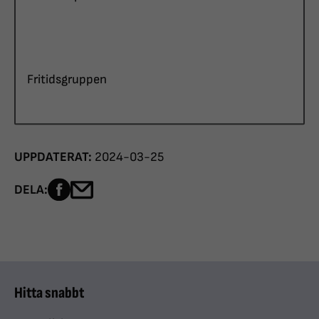
Fritidsgruppen
UPPDATERAT:
2024-03-25
Dela sidan på Facebook
Dela sidan med e-post
DELA:
Hitta snabbt