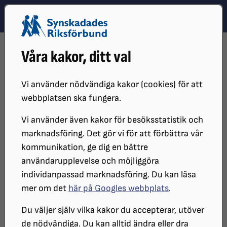
Hoppa till innehåll
Hoppa till hitta snabbt
TEMA
SÖK
MENY
STARTSIDA
DISTRIKT, LOKAL- OCH BRANSCHFÖRENINGAR
Våra kakor, ditt val
DISTRIKT
SRF UPPSALA LÄN
KALENDARIUM
SYNTOLKAD VISNING PÅ UPPSALA KONSTMUSEUM SRF UPPSALA
LÄN
Vi använder nödvändiga kakor (cookies) för att
webbplatsen ska fungera.
Syntolkad visning på Uppsala
Vi använder även kakor för besöksstatistik och
Konstmuseum
marknadsföring. Det gör vi för att förbättra vår
kommunikation, ge dig en bättre
användarupplevelse och möjliggöra
individanpassad marknadsföring. Du kan läsa
DATUM:
mer om det
här på Googles webbplats
.
2024-04-17 klockan 12:45 - 14:00
PLATS:
Du väljer själv vilka kakor du accepterar, utöver
Uppsala Konstmuseum
de nödvändiga. Du kan alltid ändra eller dra