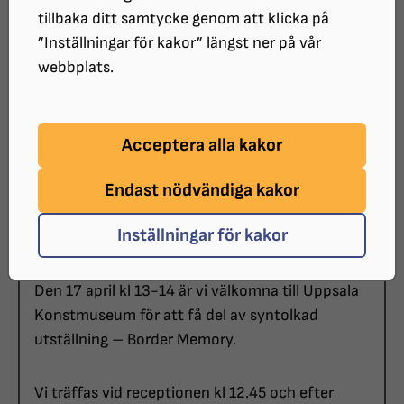
tillbaka ditt samtycke genom att klicka på
ARRANGÖR:
”Inställningar för kakor” längst ner på vår
SRF Uppsala län och Uppsala Konstmuseum
webbplats.
SISTA ANMÄLNINGSDATUM:
2024-04-15
KOSTNAD:
Acceptera alla kakor
Ingen avgift
Endast nödvändiga kakor
Inbjudan till syntolkad visning på Uppsala
Inställningar för kakor
Konstmuseum!
Den 17 april kl 13-14 är vi välkomna till Uppsala
Konstmuseum för att få del av syntolkad
utställning – Border Memory.
Vi träffas vid receptionen kl 12.45 och efter