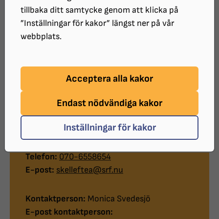
För att komma i kontakt med oss för
tillbaka ditt samtycke genom att klicka på
medlemsansökan, påverkan och tillgänglighetsfrågor
”Inställningar för kakor” längst ner på vår
samt medlemsaktiviteter, ring ordförande Monica
webbplats.
Svedesjö på 070-655 86 54 eller skicka e-post till
skelleftea@srf.nu
.
Acceptera alla kakor
SRF Skellefteå finns även på
Facebook.
Endast nödvändiga kakor
Kontakt
Inställningar för kakor
Telefon:
070-6558654
E-post:
skelleftea@srf.nu
Kontaktperson:
Monica Svedesjö
E-post kontaktperson: