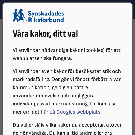
Hoppa till innehåll
Hoppa till hitta snabbt
TEMA
SÖK
MENY
STARTSIDA
DISTRIKT, LOKAL- OCH BRANSCHFÖRENINGAR
Våra kakor, ditt val
DISTRIKT
SRF VÄSTERBOTTEN
LOKALFÖRENINGAR
SRF SKELLEFTEÅ
Vi använder nödvändiga kakor (cookies) för att
Synskadades Riksförbund i
webbplatsen ska fungera.
Skellefteå
Vi använder även kakor för besöksstatistik och
marknadsföring. Det gör vi för att förbättra vår
kommunikation, ge dig en bättre
SRF Skellefteå har inget eget kansli. Föreningen är en
användarupplevelse och möjliggöra
så kallad garderobsförening och finns på
individanpassad marknadsföring. Du kan läsa
Skeppargatan 16 i Skellefteå där vi får nyttja lokaler
mer om det
här på Googles webbplats
.
för styrelsemöten och medlemsmöten.
Du väljer själv vilka kakor du accepterar, utöver
de nödvändiga. Du kan alltid ändra eller dra