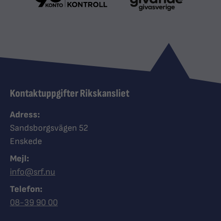
Kontaktuppgifter Rikskansliet
Adress:
Sandsborgsvägen 52
Enskede
Mejl:
info@srf.nu
Telefon:
Ring Synskadades riksförbund
08-39 90 00