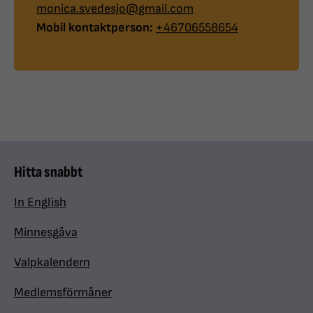
monica.svedesjo@gmail.com
Mobil kontaktperson:
+46706558654
Hitta snabbt
In English
Minnesgåva
Valpkalendern
Medlemsförmåner