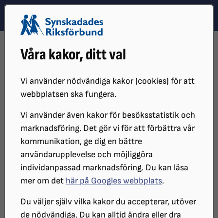
Hoppa till innehåll
Hoppa till hitta snabbt
TEMA
SÖK
MENY
STARTSIDA
DISTRIKT, LOKAL- OCH BRANSCHFÖRENINGAR
Våra kakor, ditt val
DISTRIKT
SRF VÄSTMANLAND
LOKALFÖRENINGAR I VÄSTMANLAND
Vi använder nödvändiga kakor (cookies) för att
Lokalföreningar i SRF
webbplatsen ska fungera.
Västmanland
Vi använder även kakor för besöksstatistik och
marknadsföring. Det gör vi för att förbättra vår
kommunikation, ge dig en bättre
Här hittar du Synskadades Riksförbunds
användarupplevelse och möjliggöra
lokalföreningar i Västmanland.
individanpassad marknadsföring. Du kan läsa
mer om det
här på Googles webbplats
.
Föreningarna finns i Arboga, Köping-Kungsör,
Du väljer själv vilka kakor du accepterar, utöver
Norringarna, Sala-Heby och Västerås-Kolbäcksdalen
de nödvändiga. Du kan alltid ändra eller dra