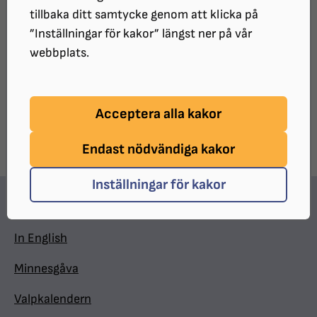
och samlar personer med synnedsättning i
tillbaka ditt samtycke genom att klicka på
respektive område.
”Inställningar för kakor” längst ner på vår
webbplats.
UPPDATERAT:
2026-04-22
Dela sidan på Facebook
Dela sidan med e-post
DELA:
Acceptera alla kakor
Endast nödvändiga kakor
Inställningar för kakor
Hitta snabbt
In English
Minnesgåva
Valpkalendern