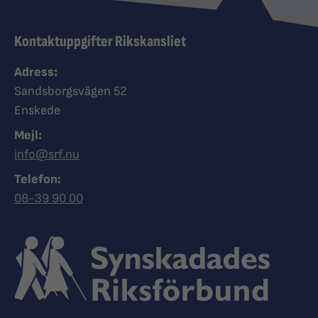
Kontaktuppgifter Rikskansliet
Adress:
Sandsborgsvägen 52
Enskede
Mejl:
info@srf.nu
Telefon:
Ring Synskadades riksförbund
08-39 90 00