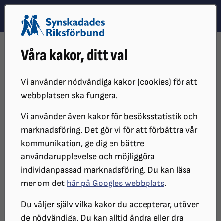
Hoppa till innehåll
Hoppa till hitta snabbt
TEMA
SÖK
MENY
STARTSIDA
DISTRIKT, LOKAL- OCH BRANSCHFÖRENINGAR
Våra kakor, ditt val
DISTRIKT
SRF VÄSTMANLAND
SRF VÄSTMANLANDS NYHETER
SYNTOLKAD KULTUR
Vi använder nödvändiga kakor (cookies) för att
Program syntolkad kultur 2025
webbplatsen ska fungera.
Vi använder även kakor för besöksstatistik och
marknadsföring. Det gör vi för att förbättra vår
Syntolkat utbud av teater, arkiv, film,
kommunikation, ge dig en bättre
konst och kulturarv i Västmanland
användarupplevelse och möjliggöra
individanpassad marknadsföring. Du kan läsa
Programmet för syntolkad kultur i Västmanland
mer om det
här på Googles webbplats
.
under hösten 2025 går att nå på Regionens hemsida
Du väljer själv vilka kakor du accepterar, utöver
under nedanstående länk. Kopiera länken och klistra
de nödvändiga. Du kan alltid ändra eller dra