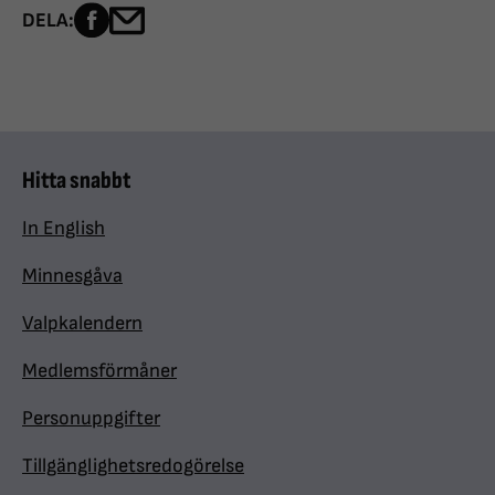
Dela sidan på Facebook
Dela sidan med e-post
DELA:
Hitta snabbt
In English
Minnesgåva
Valpkalendern
Medlemsförmåner
Personuppgifter
Tillgänglighetsredogörelse