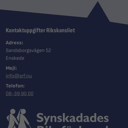
Kontaktuppgifter Rikskansliet
Adress:
Sandsborgsvägen 52
Enskede
Mejl:
info@srf.nu
Telefon:
Ring Synskadades riksförbund
08-39 90 00