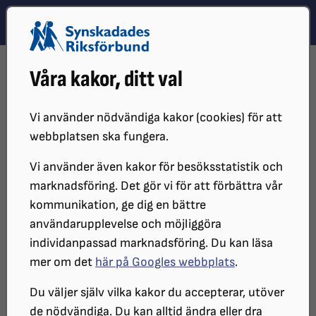
Hoppa till innehåll
Hoppa till hitta snabbt
TEMA
SÖK
MENY
STARTSIDA
REDAKTÖRSMANUAL
INSPELADE UTBILDNINGAR
Våra kakor, ditt val
Inspelade digitala
Vi använder nödvändiga kakor (cookies) för att
grundutbildningar
webbplatsen ska fungera.
Vi använder även kakor för besöksstatistik och
Vi försöker att regelbundet hålla
marknadsföring. Det gör vi för att förbättra vår
kommunikation, ge dig en bättre
utbildningar i vårt CMS Umbraco, och
användarupplevelse och möjliggöra
dessa utbildningstillfällen är uppdelade
individanpassad marknadsföring. Du kan läsa
på tre: För seende,
mer om det
här på Googles webbplats
.
förstoringsansvändare respektive
Du väljer själv vilka kakor du accepterar, utöver
skärmläsaranvändare.
de nödvändiga. Du kan alltid ändra eller dra