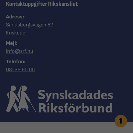
Kontaktuppgifter Rikskansliet
Adress:
Sandsborgsvägen 52
Enskede
Mejl:
info@srf.nu
Telefon:
Ring Synskadades riksförbund
08-39 90 00