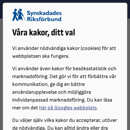
Hoppa till innehåll
Hoppa till hitta snabbt
TEMA
SÖK
MENY
STARTSIDA
REDAKTÖRSMANUAL
INSPELADE UTBILDNINGAR
Våra kakor, ditt val
FORMULÄR
Formulär
Vi använder nödvändiga kakor (cookies) för att
webbplatsen ska fungera.
Vi använder även kakor för besöksstatistik och
Skärmläsare
marknadsföring. Det gör vi för att förbättra vår
kommunikation, ge dig en bättre
användarupplevelse och möjliggöra
individanpassad marknadsföring. Du kan läsa
mer om det
här på Googles webbplats
.
Du väljer själv vilka kakor du accepterar, utöver
de nödvändiga. Du kan alltid ändra eller dra