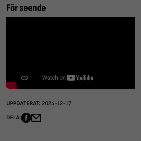
För seende
UPPDATERAT:
2024-12-17
Dela sidan på Facebook
Dela sidan med e-post
DELA: