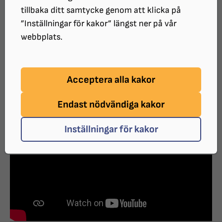
en versionuppdatering av Umbraco
tillbaka ditt samtycke genom att klicka på
under 2024. I vänstermenyn finns
”Inställningar för kakor” längst ner på vår
webbplats.
inspelade korta klipp på enskilda
åtgärder. Dessa är från hösten 2024.
Acceptera alla kakor
För skärmläsaranvändare
Endast nödvändiga kakor
Inställningar för kakor