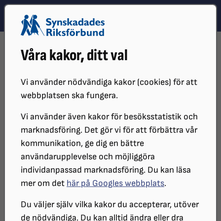
Hoppa till innehåll
Hoppa till hitta snabbt
TEMA
SÖK
MENY
STARTSIDA
REDAKTÖRSMANUAL
INSPELADE UTBILDNINGAR
Våra kakor, ditt val
INSPELADE DIGITALA GRUNDUTBILDNINGAR I SIN HELHET
Inspelade digitala
Vi använder nödvändiga kakor (cookies) för att
webbplatsen ska fungera.
grundutbildningar i sin helhet
Vi använder även kakor för besöksstatistik och
marknadsföring. Det gör vi för att förbättra vår
Här finns inspelade utbildningspass i sin
kommunikation, ge dig en bättre
användarupplevelse och möjliggöra
helhet. Dessa är från 2023 men är i
individanpassad marknadsföring. Du kan läsa
princip lika aktuella fortfarande –
mer om det
här på Googles webbplats
.
någon mindre skillnad som framför allt
Du väljer själv vilka kakor du accepterar, utöver
är visuell kan finnas, då vi genomförde
de nödvändiga. Du kan alltid ändra eller dra