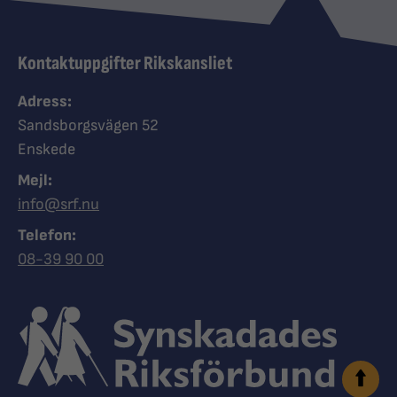
Kontaktuppgifter Rikskansliet
Adress:
Sandsborgsvägen 52
Enskede
Mejl:
info@srf.nu
Telefon:
Ring Synskadades riksförbund
08-39 90 00