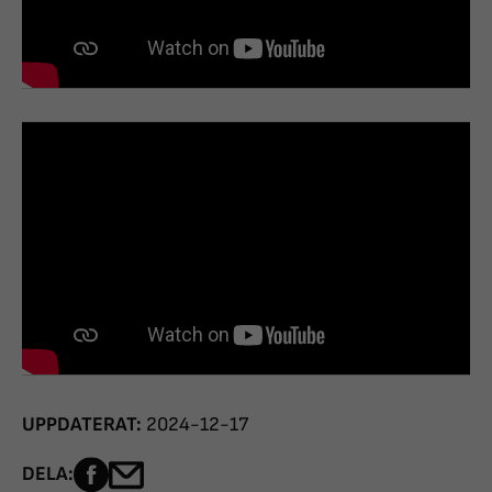
UPPDATERAT:
2024-12-17
Dela sidan på Facebook
Dela sidan med e-post
DELA: