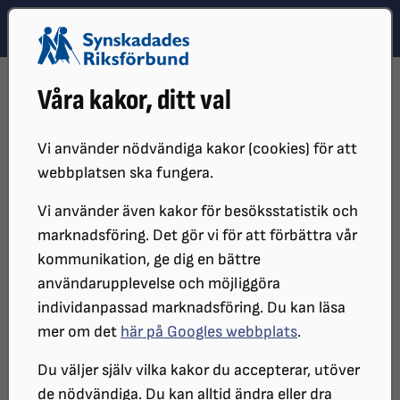
Hoppa till innehåll
Hoppa till hitta snabbt
TEMA
SÖK
MENY
STARTSIDA
REDAKTÖRSMANUAL
INSPELADE UTBILDNINGAR
Våra kakor, ditt val
SKAPA EN NY SIDA OCH SIDANS EGENSKAPER
Skapa en ny sida och Sidans
Vi använder nödvändiga kakor (cookies) för att
webbplatsen ska fungera.
egenskaper
Vi använder även kakor för besöksstatistik och
marknadsföring. Det gör vi för att förbättra vår
Skärmläsare
kommunikation, ge dig en bättre
användarupplevelse och möjliggöra
individanpassad marknadsföring. Du kan läsa
mer om det
här på Googles webbplats
.
Du väljer själv vilka kakor du accepterar, utöver
de nödvändiga. Du kan alltid ändra eller dra