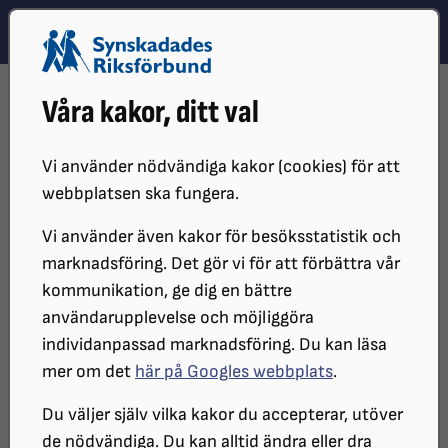
Hoppa till innehåll
Hoppa till hitta snabbt
TEMA
SÖK
MENY
STARTSIDA
REDAKTÖRSMANUAL
INSPELADE UTBILDNINGAR
Våra kakor, ditt val
DIGITALUTBILDNING SEENDE
Digitalutbildning seende
Vi använder nödvändiga kakor (cookies) för att
webbplatsen ska fungera.
Vi använder även kakor för besöksstatistik och
marknadsföring. Det gör vi för att förbättra vår
kommunikation, ge dig en bättre
användarupplevelse och möjliggöra
individanpassad marknadsföring. Du kan läsa
mer om det
här på Googles webbplats
.
Du väljer själv vilka kakor du accepterar, utöver
de nödvändiga. Du kan alltid ändra eller dra