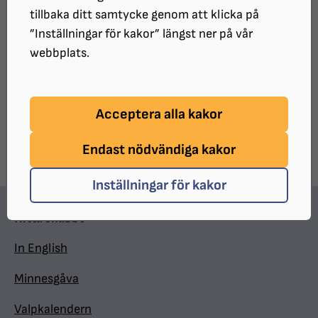
tillbaka ditt samtycke genom att klicka på
”Inställningar för kakor” längst ner på vår
webbplats.
UPPDATERAT:
2023-10-23
Dela sidan på Facebook
Dela sidan med e-post
Acceptera alla kakor
DELA:
Endast nödvändiga kakor
Inställningar för kakor
Hitta snabbt
In English
Minnesgåva
Valpkalendern