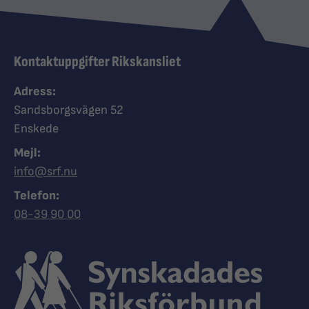
Kontaktuppgifter Rikskansliet
Adress:
Sandsborgsvägen 52
Enskede
Mejl:
info@srf.nu
Telefon:
Ring Synskadades riksförbund
08-39 90 00