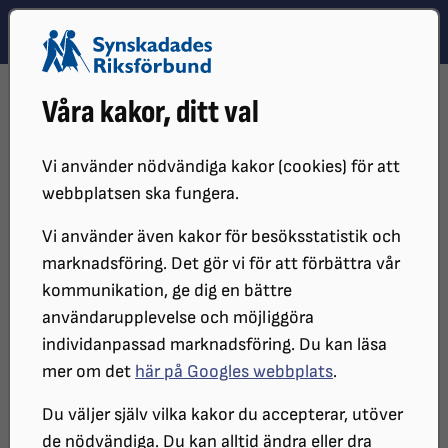
Hoppa till innehåll
Hoppa till hitta snabbt
TEMA
SÖK
MENY
STARTSIDA
DISTRIKT, LOKAL- OCH BRANSCHFÖRENINGAR
Våra kakor, ditt val
DISTRIKT
SRF DALARNA
ALMÅSA HAVSHOTELL
Almåsa havshotell
Vi använder nödvändiga kakor (cookies) för att
webbplatsen ska fungera.
Vi använder även kakor för besöksstatistik och
Välkommen att besöka Almåsa
marknadsföring. Det gör vi för att förbättra vår
havshotell och rekreationsanläggning.
kommunikation, ge dig en bättre
användarupplevelse och möjliggöra
individanpassad marknadsföring. Du kan läsa
Almåsa havshotell och rekreation
mer om det
här på Googles webbplats
.
UPPDATERAT:
2024-10-24
Du väljer själv vilka kakor du accepterar, utöver
de nödvändiga. Du kan alltid ändra eller dra
Dela sidan på Facebook
Dela sidan med e-post