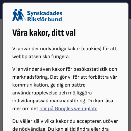
Hoppa till innehåll
Hoppa till hitta snabbt
TEMA
SÖK
MENY
STARTSIDA
DISTRIKT, LOKAL- OCH BRANSCHFÖRENINGAR
Våra kakor, ditt val
DISTRIKT
SRF DALARNA
DISTRIKTSSTYRELSENS LEDAMÖTER
Distriktsstyrelsens ledamöter
Vi använder nödvändiga kakor (cookies) för att
webbplatsen ska fungera.
Vi använder även kakor för besöksstatistik och
Utsedd av SRF Dalarnas årsmöte den 13
marknadsföring. Det gör vi för att förbättra vår
april 2024
kommunikation, ge dig en bättre
användarupplevelse och möjliggöra
individanpassad marknadsföring. Du kan läsa
mer om det
här på Googles webbplats
.
Styrelsens sammansättning
Du väljer själv vilka kakor du accepterar, utöver
de nödvändiga. Du kan alltid ändra eller dra