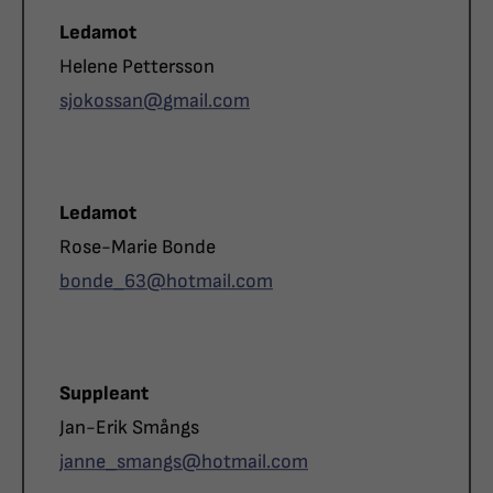
Roll
Ledamot
Namn
Helene Pettersson
E-post
sjokossan@
gmail.com
Roll
Ledamot
Namn
Rose-Marie Bonde
E-post
bonde_63@
hotmail.com
Roll
Suppleant
Namn
Jan-Erik Smångs
E-post
janne_smangs@
hotmail.com