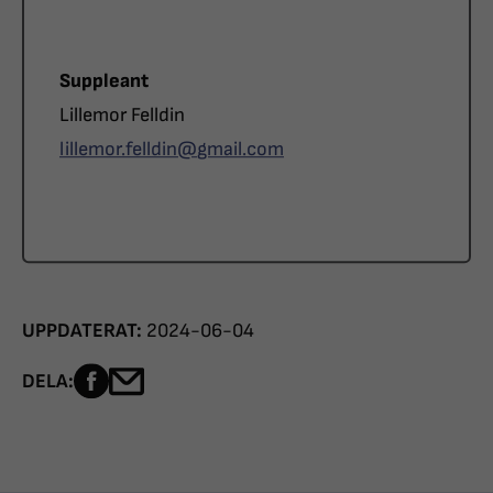
Roll
Suppleant
Namn
Lillemor Felldin
E-post
lillemor.felldin@
gmail.com
UPPDATERAT:
2024-06-04
Dela sidan på Facebook
Dela sidan med e-post
DELA: