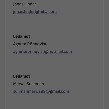
Namn
Jonas Linder
E-post
jonas.linder@
telia.com
Roll
Ledamot
Namn
Agneta Rönnqvist
E-post
agnetaronnqvist@
hotmail.com
Roll
Ledamot
Namn
Marwa Sulieman
E-post
sulimanmarwa99@
gmail.com