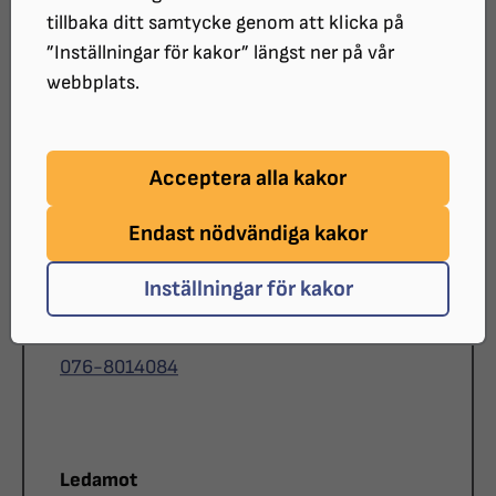
tillbaka ditt samtycke genom att klicka på
Roll
Ordförande
”Inställningar för kakor” längst ner på vår
Namn
Annika Östling
webbplats.
E-post
annika.ostling@
srf.nu
Telefon
070-2183312
Acceptera alla kakor
Endast nödvändiga kakor
Roll
Vice ordförande
Inställningar för kakor
Namn
Linda Siggman
E-post
lindasiggman@
hotmail.com
Telefon
076-8014084
Roll
Ledamot