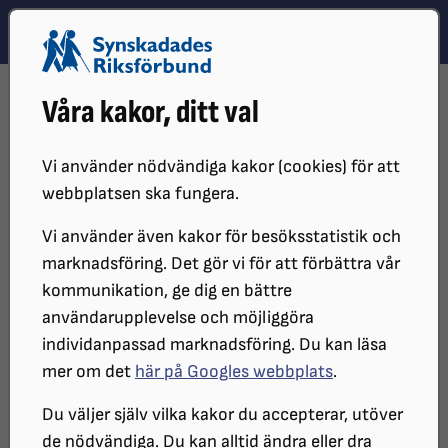
Hoppa till innehåll
Hoppa till hitta snabbt
TEMA
SÖK
MENY
STARTSIDA
DISTRIKT, LOKAL- OCH BRANSCHFÖRENINGAR
Våra kakor, ditt val
DISTRIKT
SRF JÖNKÖPINGS LÄN
LOKALFÖRENINGAR
SRF FINNVEDEN
SRF FINNVEDENS KALENDARIUM (1)
Vi använder nödvändiga kakor (cookies) för att
SRF Finnvedens kalendarium (1)
webbplatsen ska fungera.
Vi använder även kakor för besöksstatistik och
marknadsföring. Det gör vi för att förbättra vår
kommunikation, ge dig en bättre
Filtrera
Kategori
användarupplevelse och möjliggöra
individanpassad marknadsföring. Du kan läsa
Alla
mer om det
här på Googles webbplats
.
Du väljer själv vilka kakor du accepterar, utöver
Filtrera
de nödvändiga. Du kan alltid ändra eller dra