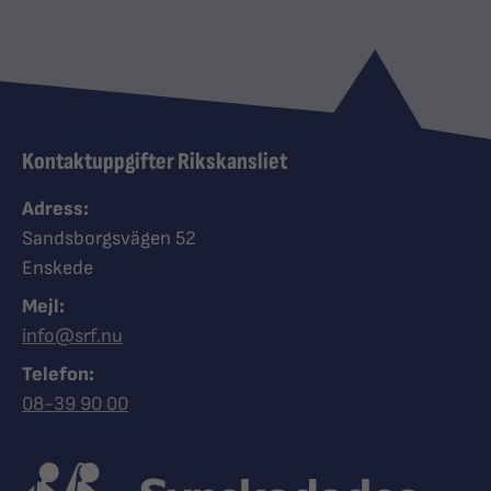
Kontaktuppgifter Rikskansliet
Adress:
Sandsborgsvägen 52
Enskede
Mejl:
info@srf.nu
Telefon:
Ring Synskadades riksförbund
08-39 90 00