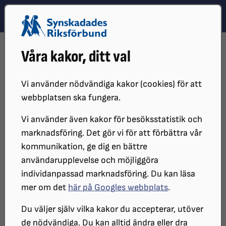
Hoppa till innehåll
Hoppa till hitta snabbt
TEMA
SÖK
MENY
STARTSIDA
DISTRIKT, LOKAL- OCH BRANSCHFÖRENINGAR
Våra kakor, ditt val
DISTRIKT
SRF ÖREBRO LÄN
KALENDER SRF ÖREBRO
2026-04-21 SAMTALSTRÄFFAR
Vi använder nödvändiga kakor (cookies) för att
webbplatsen ska fungera.
Vi använder även kakor för besöksstatistik och
marknadsföring. Det gör vi för att förbättra vår
kommunikation, ge dig en bättre
användarupplevelse och möjliggöra
individanpassad marknadsföring. Du kan läsa
mer om det
här på Googles webbplats
.
Samtalsträffar - SRF
Du väljer själv vilka kakor du accepterar, utöver
de nödvändiga. Du kan alltid ändra eller dra