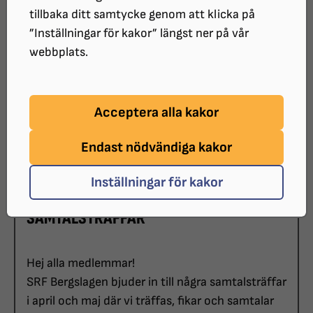
Bergslagen
tillbaka ditt samtycke genom att klicka på
”Inställningar för kakor” längst ner på vår
webbplats.
DATUM:
2026-04-21 klockan 13:00 - 17:00
Acceptera alla kakor
PLATS:
Björk Kafé o Skafferi Prästgatan 25. 713 31 Nora
Endast nödvändiga kakor
ARRANGÖR:
SRF Bergslagen
Inställningar för kakor
SAMTALSTRÄFFAR
Hej alla medlemmar!
SRF Bergslagen bjuder in till några samtalsträffar
i april och maj där vi träffas, fikar och samtalar