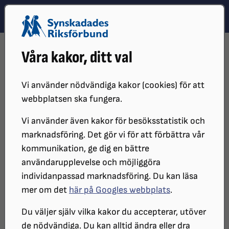
Hoppa till innehåll
Hoppa till hitta snabbt
TEMA
SÖK
MENY
STARTSIDA
DISTRIKT, LOKAL- OCH BRANSCHFÖRENINGAR
Våra kakor, ditt val
DISTRIKT
SRF SKÅNE
OM SRF SKÅNE
VÅR HISTORIA
LOKALFÖRENINGAR
SRF ÄNGELHOLM-BÅSTAD
Vi använder nödvändiga kakor (cookies) för att
webbplatsen ska fungera.
Vi använder även kakor för besöksstatistik och
marknadsföring. Det gör vi för att förbättra vår
kommunikation, ge dig en bättre
användarupplevelse och möjliggöra
individanpassad marknadsföring. Du kan läsa
mer om det
här på Googles webbplats
.
SRF Ängelholm-Båstad
Du väljer själv vilka kakor du accepterar, utöver
de nödvändiga. Du kan alltid ändra eller dra