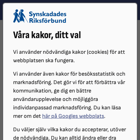
Hoppa till innehåll
Hoppa till hitta snabbt
TEMA
SÖK
MENY
STARTSIDA
DISTRIKT, LOKAL- OCH BRANSCHFÖRENINGAR
Våra kakor, ditt val
DISTRIKT
SRF SKÅNE
OM SRF SKÅNE
VÅR HISTORIA
LOKALFÖRENINGAR
SRF NORDÖSTRA SKÅNE
Vi använder nödvändiga kakor (cookies) för att
SRF Nordöstra Skåne
webbplatsen ska fungera.
Vi använder även kakor för besöksstatistik och
marknadsföring. Det gör vi för att förbättra vår
År 1973 startades Kristianstadkretsen av Skånes
kommunikation, ge dig en bättre
Blindförening med ordförande Leif Linné i spetsen.
användarupplevelse och möjliggöra
Efter honom har vi haft 9 olika ordföranden, både
individanpassad marknadsföring. Du kan läsa
män och kvinnor, tills Knut Thorstensson valdes
mer om det
här på Googles webbplats
.
2015. Föreningen ordnade kamratträffar, resor och
studiecirklar för medlemmarna. Bland annat
Du väljer själv vilka kakor du accepterar, utöver
landskapscirklar, då man läste om ett landskap och
de nödvändiga. Du kan alltid ändra eller dra