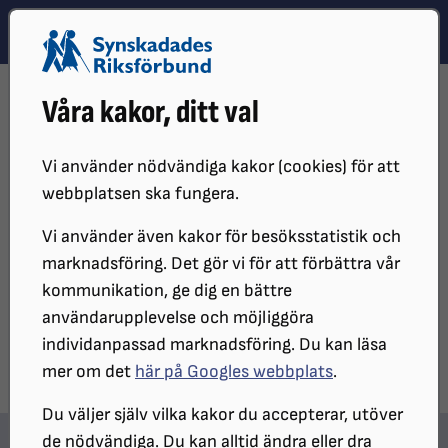
Hoppa till innehåll
Hoppa till hitta snabbt
TEMA
SÖK
MENY
STARTSIDA
DISTRIKT, LOKAL- OCH BRANSCHFÖRENINGAR
Våra kakor, ditt val
DISTRIKT
SRF SKÅNE
SRF SKÅNES LOKALFÖRENINGAR
SRF ÄNGELHOLM-BÅSTAD
GÅNGNA ÅRET
Vi använder nödvändiga kakor (cookies) för att
Gångna Året
webbplatsen ska fungera.
Vi använder även kakor för besöksstatistik och
marknadsföring. Det gör vi för att förbättra vår
UPPDATERAT:
2023-09-20
kommunikation, ge dig en bättre
Dela sidan på Facebook
Dela sidan med e-post
DELA:
användarupplevelse och möjliggöra
individanpassad marknadsföring. Du kan läsa
mer om det
här på Googles webbplats
.
Du väljer själv vilka kakor du accepterar, utöver
de nödvändiga. Du kan alltid ändra eller dra