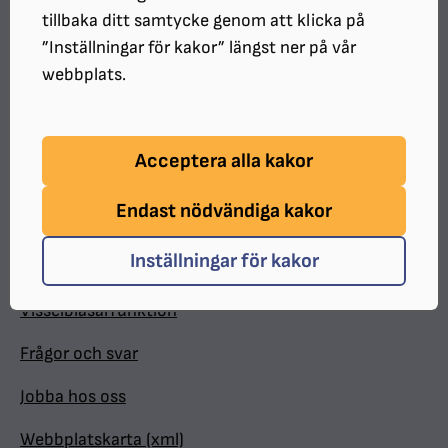
Hitta snabbt
tillbaka ditt samtycke genom att klicka på
”Inställningar för kakor” längst ner på vår
In English
webbplats.
Minnesgåva
Valpkalendern
Acceptera alla kakor
Medlemsförmåner
Endast nödvändiga kakor
Personuppgifter
Inställningar för kakor
Tillgänglighetsredogörelse
Visselblåsarfunktion
Frågor och svar
Jobba hos oss
Webbplatskarta (xml)