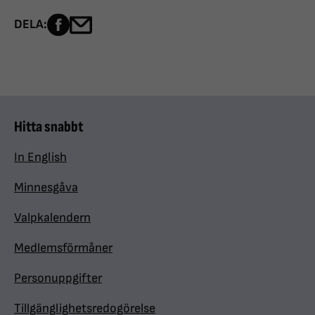
Dela sidan på Facebook
Dela sidan med e-post
DELA:
Hitta snabbt
In English
Minnesgåva
Valpkalendern
Medlemsförmåner
Personuppgifter
Tillgänglighetsredogörelse