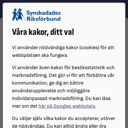
Hoppa till innehåll
Hoppa till hitta snabbt
TEMA
SÖK
MENY
STARTSIDA
DISTRIKT, LOKAL- OCH BRANSCHFÖRENINGAR
Våra kakor, ditt val
DISTRIKT
SRF SKÅNE
SRF SKÅNES LOKALFÖRENINGAR
SRF NORDÖSTRA SKÅNE
INFORMATIONSBROSCHYR
Vi använder nödvändiga kakor (cookies) för att
SRF Nordöstra Skånes
webbplatsen ska fungera.
Informationsbroschyr
Vi använder även kakor för besöksstatistik och
marknadsföring. Det gör vi för att förbättra vår
kommunikation, ge dig en bättre
användarupplevelse och möjliggöra
individanpassad marknadsföring. Du kan läsa
mer om det
här på Googles webbplats
.
Du väljer själv vilka kakor du accepterar, utöver
de nödvändiga. Du kan alltid ändra eller dra