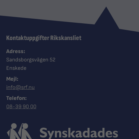
Kontaktuppgifter Rikskansliet
Adress:
Sandsborgsvägen 52
Enskede
Mejl:
info@srf.nu
Telefon:
Ring Synskadades riksförbund
08-39 90 00