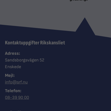
Kontaktuppgifter Rikskansliet
Adress:
Sandsborgsvägen 52
Enskede
Mejl:
info@srf.nu
Telefon:
Ring Synskadades riksförbund
08-39 90 00