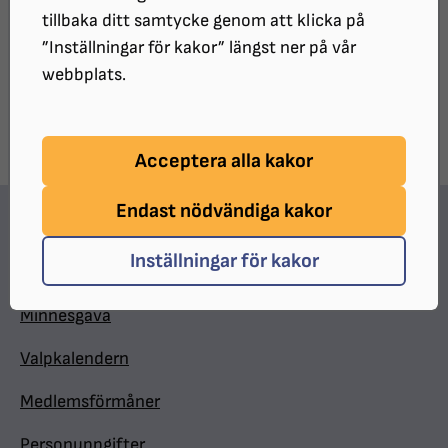
tillbaka ditt samtycke genom att klicka på
UPPDATERAT:
2024-12-16
”Inställningar för kakor” längst ner på vår
webbplats.
Dela sidan på Facebook
Dela sidan med e-post
DELA:
Acceptera alla kakor
Endast nödvändiga kakor
Hitta snabbt
Inställningar för kakor
In English
Minnesgåva
Valpkalendern
Medlemsförmåner
Personuppgifter