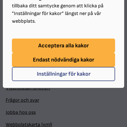
Hitta snabbt
tillbaka ditt samtycke genom att klicka på
”Inställningar för kakor” längst ner på vår
In English
webbplats.
Minnesgåva
Valpkalendern
Acceptera alla kakor
Medlemsförmåner
Endast nödvändiga kakor
Personuppgifter
Inställningar för kakor
Tillgänglighetsredogörelse
Visselblåsarfunktion
Frågor och svar
Jobba hos oss
Webbplatskarta (xml)