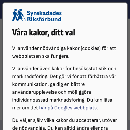
Hoppa till innehåll
Hoppa till hitta snabbt
TEMA
SÖK
MENY
STARTSIDA
DISTRIKT, LOKAL- OCH BRANSCHFÖRENINGAR
Våra kakor, ditt val
DISTRIKT
SRF SKÅNE
SRF SKÅNES LOKALFÖRENINGAR
SRF NORRA SKÅNE
OM OSS
DOKUMENTATION
Vi använder nödvändiga kakor (cookies) för att
Dokumentation
webbplatsen ska fungera.
Vi använder även kakor för besöksstatistik och
marknadsföring. Det gör vi för att förbättra vår
UPPDATERAT:
2023-09-20
kommunikation, ge dig en bättre
Dela sidan på Facebook
Dela sidan med e-post
DELA:
användarupplevelse och möjliggöra
individanpassad marknadsföring. Du kan läsa
mer om det
här på Googles webbplats
.
Du väljer själv vilka kakor du accepterar, utöver
de nödvändiga. Du kan alltid ändra eller dra