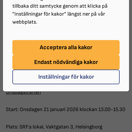
tillbaka ditt samtycke genom att klicka på
”Inställningar för kakor” längst ner på vår
Anmälan till kansliet telefon 042-15 83 93 eller e-
webbplats.
mail
srfvastraskane@srf.nu
Vi läser olika böcker och ger varandra tips om böcker.
Acceptera alla kakor
Datum för bokcirkeln
: 20/4, 4/5, 18/5 och 1/6.
Endast nödvändiga kakor
Inställningar för kakor
Onsdagsträffen
Start: Onsdagen 21 januari 2026 klockan 13.00-15.30
Plats: SRF:s lokal, Vaktgatan 3, Helsingborg