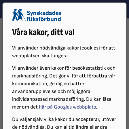
Hoppa till innehåll
Hoppa till hitta snabbt
TEMA
SÖK
MENY
STARTSIDA
DISTRIKT, LOKAL- OCH BRANSCHFÖRENINGAR
Våra kakor, ditt val
DISTRIKT
SRF SKÅNE
SRF SKÅNES LOKALFÖRENINGAR
SRF VÄSTRA SKÅNE
KALENDARIUM
Vi använder nödvändiga kakor (cookies) för att
Kalendarium
webbplatsen ska fungera.
Vi använder även kakor för besöksstatistik och
marknadsföring. Det gör vi för att förbättra vår
Aktiviteter under våren 2026
kommunikation, ge dig en bättre
användarupplevelse och möjliggöra
Bokcirkel:
Start: Måndagen 19 januari 2026 klockan
individanpassad marknadsföring. Du kan läsa
14.00-15.30 i föreningens lokal, Vaktgatan 3,
mer om det
här på Googles webbplats
.
Helsingborg
Du väljer själv vilka kakor du accepterar, utöver
Fikaavgift: 30 kr
de nödvändiga. Du kan alltid ändra eller dra