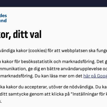
Om oss
Vå
or, ditt val
Påverkansarbete
Synskador
ändiga kakor (cookies) för att webbplatsen ska fung
 kakor för besöksstatistik och marknadsföring. Det gö
ÖRENINGAR
DISTRIKT
SRF SKÅNE
SRF SKÅNES LOKALFÖRENI
mmunikation, ge dig en bättre användarupplevelse o
 marknadsföring. Du kan läsa mer om det
här på Goo
Verksamhet
ilka kakor du accepterar, utöver de nödvändiga. Du ka
a ditt samtycke genom att klicka på ”Inställningar för
.