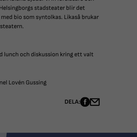
elsingborgs stadsteater blir det
a med bio som syntolkas. Likaså brukar
lsteatern.
d lunch och diskussion kring ett valt
nel Lovén Gussing
Dela sidan på Fac
Dela sidan me
DELA: