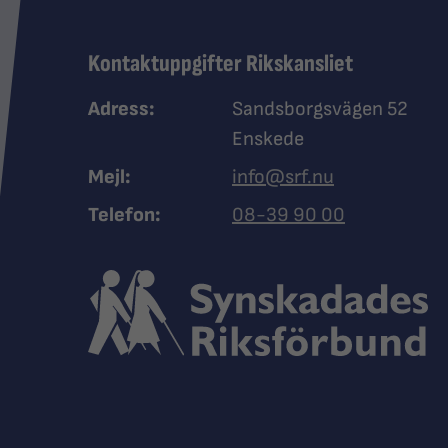
Kontaktuppgifter Rikskansliet
Adress:
Sandsborgsvägen 52
Enskede
Mejl:
info@srf.nu
Ring Synskadades riksfö
Telefon:
08-39 90 00