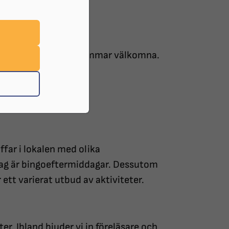
a kurser är alla medlemmar välkomna.
far i lokalen med olika
lag är bingoeftermiddagar. Dessutom
tt varierat utbud av aktiviteter.
ter. Ibland bjuder vi in föreläsare och