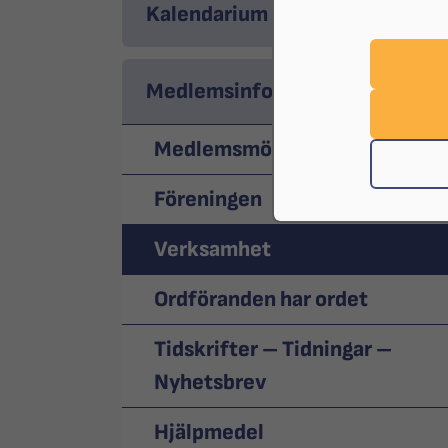
Kalendarium
Medlemsinformation
Medlemsmöte
Föreningen
Verksamhet
Ordföranden har ordet
Tidskrifter – Tidningar –
Nyhetsbrev
Hjälpmedel