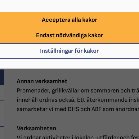
Våra olika verksamheter
Acceptera alla kakor
Cirkelverksamhet i Helsingborg
Kurser bedrivs i samarbete med ABF. Till dess
Endast nödvändiga kakor
Kursavgiften meddelas vid varje kursstart.
Inställningar för kakor
(Kom gärna med förslag och önskemål)
Annan verksamhet
Promenader, grillkvällar om sommaren och träf
innehåll ordnas också. Ett återkommande ins
samarbetar vi med DHS och ABF som anordnar e
Verksamheten
Vi ordnar aktiviteter i lokalen, utfärder och fes