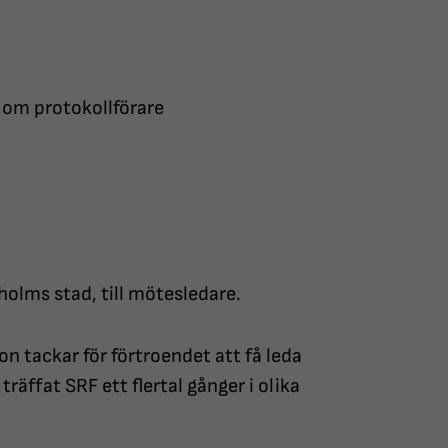
 om protokollförare
kholms stad, till mötesledare.
n tackar för förtroendet att få leda
räffat SRF ett flertal gånger i olika