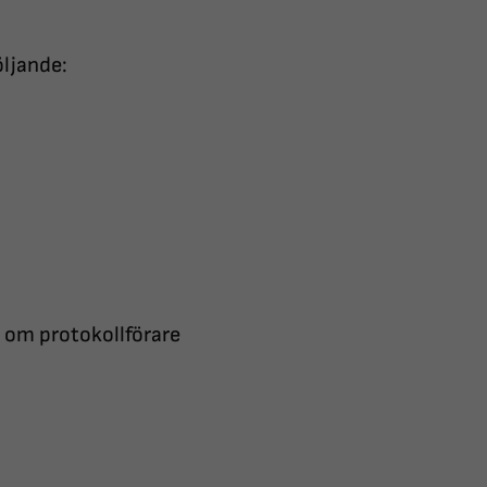
öljande:
om protokollförare