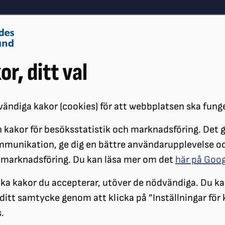
Om oss
Vå
or, ditt val
Påverkansarbete
Synskador
ändiga kakor (cookies) för att webbplatsen ska fung
 kakor för besöksstatistik och marknadsföring. Det gö
ÖRENINGAR
DISTRIKT
SRF STOCKHOLM GOTLAND
LOKALFÖR
mmunikation, ge dig en bättre användarupplevelse o
MÖTE
ÅRSMÖTE 2022
PROTOKOLL ÅRSMÖTE 2022
 marknadsföring. Du kan läsa mer om det
här på Goo
Protokoll årsmöte 
ilka kakor du accepterar, utöver de nödvändiga. Du ka
a ditt samtycke genom att klicka på ”Inställningar för
.