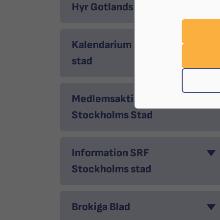
Hyr Gotlandssalen
Kalendarium SRF Stockholms
stad
Medlemsaktiviteter SRF
Stockholms Stad
Information SRF
Stockholms stad
Brokiga Blad