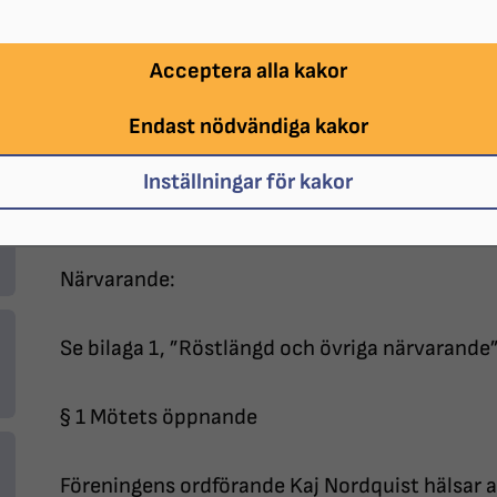
Protokoll fört vid Synskadades Riksförbund 
Acceptera alla kakor
Datum: Torsdag 17 mars 2022
Endast nödvändiga kakor
Plats: Gotlandssalen, Gotlandsgatan 44 i S
Inställningar för kakor
Tid: kl. 18-21
Närvarande:
Se bilaga 1, ”Röstlängd och övriga närvarande”
§ 1 Mötets öppnande
Föreningens ordförande Kaj Nordquist hälsar a