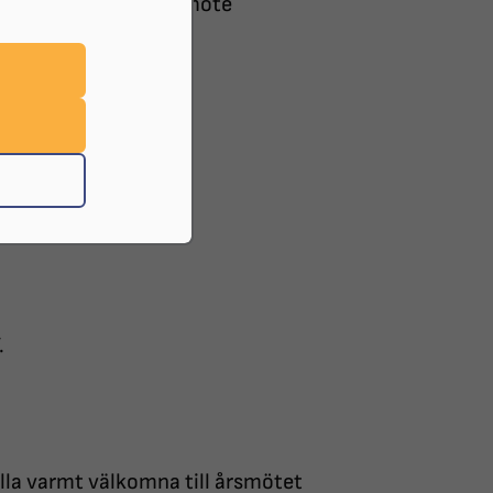
Stockholms Stads årsmöte
tockholm
.
lla varmt välkomna till årsmötet