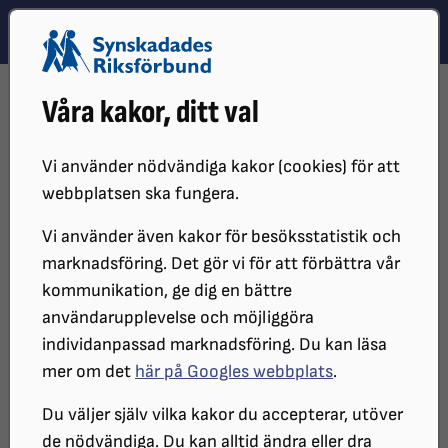
Hoppa till innehåll
Hoppa till hitta snabbt
TEMA
SÖK
MENY
STARTSIDA
DISTRIKT, LOKAL- OCH BRANSCHFÖRENINGAR
Våra kakor, ditt val
DISTRIKT
SRF UPPSALA LÄN
OM OSS
BILDER
HALVÅRSMÖTE 2023
Vi använder nödvändiga kakor (cookies) för att
Halvårsmöte 2023 SRF Uppsala
webbplatsen ska fungera.
län
Vi använder även kakor för besöksstatistik och
marknadsföring. Det gör vi för att förbättra vår
kommunikation, ge dig en bättre
Halvårsmöte med medlemsfest på Elite
användarupplevelse och möjliggöra
Hotel Academia i Uppsala 18 november
individanpassad marknadsföring. Du kan läsa
mer om det
här på Googles webbplats
.
2023.
Du väljer själv vilka kakor du accepterar, utöver
de nödvändiga. Du kan alltid ändra eller dra