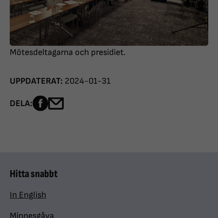
Mötesdeltagarna och presidiet.
UPPDATERAT:
2024-01-31
Dela sidan på Facebook
Dela sidan med e-post
DELA:
Hitta snabbt
In English
Minnesgåva