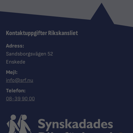
Kontaktuppgifter Rikskansliet
Adress:
Sandsborgsvägen 52
Enskede
Mejl:
info@srf.nu
Telefon:
Ring Synskadades riksförbund
08-39 90 00