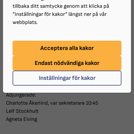
Datum: 2017-03-13
tillbaka ditt samtycke genom att klicka på
Tid: 09:00 – 11:30
”Inställningar för kakor” längst ner på vår
Plats: Föreningarnas hus, Örebro
webbplats.
Närvarande:
Ove Nilsson, ordförande
Acceptera alla kakor
Roger Alexandersson
David Lindberg
Endast nödvändiga kakor
Cecilia Ramstedt
Sandra Johansson, lämnade mötet 10:45
Inställningar för kakor
Adjungerade:
Charlotte Åkerlind, var sekreterare 10:45
Leif Stockhult
Agneta Elving