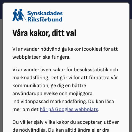
Hoppa till innehåll
Hoppa till hitta snabbt
TEMA
SÖK
MENY
STARTSIDA
DISTRIKT, LOKAL- OCH BRANSCHFÖRENINGAR
Våra kakor, ditt val
DISTRIKT
SRF ÖREBRO LÄN
OM SRF ÖREBRO
STYRELSE
STYRELSEPROTOKOLL
PROTOKOLL 2017
2017-03-13
Vi använder nödvändiga kakor (cookies) för att
STYRELSEPROTOKOLL
webbplatsen ska fungera.
Vi använder även kakor för besöksstatistik och
marknadsföring. Det gör vi för att förbättra vår
SYNSKADADES RIKSFÖRBUND ÖREBRO
kommunikation, ge dig en bättre
LÄNS STYRELSEMÖTE 2017-03-13
användarupplevelse och möjliggöra
individanpassad marknadsföring. Du kan läsa
Protokoll
mer om det
här på Googles webbplats
.
Du väljer själv vilka kakor du accepterar, utöver
Art: Styrelsemöte
de nödvändiga. Du kan alltid ändra eller dra