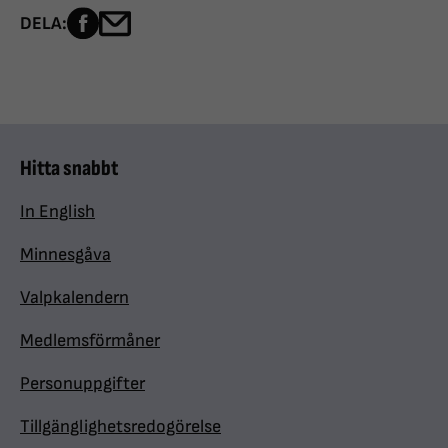
Dela sidan på Facebook
Dela sidan med e-post
DELA:
Hitta snabbt
In English
Minnesgåva
Valpkalendern
Medlemsförmåner
Personuppgifter
Tillgänglighetsredogörelse