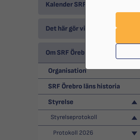
Kalender SRF Örebro
Det här gör vi
Om SRF Örebro
Organisation
SRF Örebro läns historia
Styrelse
Styrelseprotokoll
Protokoll 2026