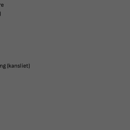
re
)
g (kansliet)