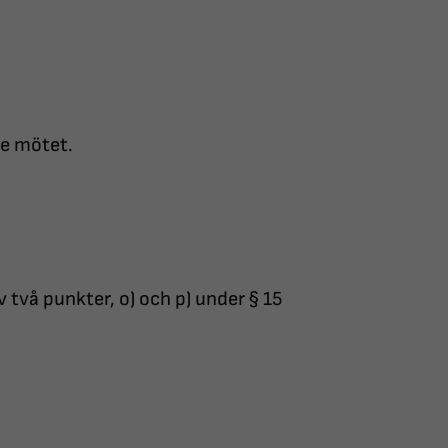
de mötet.
vå punkter, o) och p) under § 15