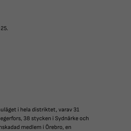
-25.
läget i hela distriktet, varav 31
Degerfors, 38 stycken i Sydnärke och
ynskadad medlem i Örebro, en