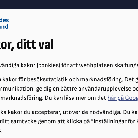
Om oss
Vå
or, ditt val
Påverkansarbete
Synskador
ändiga kakor (cookies) för att webbplatsen ska fung
 kakor för besöksstatistik och marknadsföring. Det gö
ÖRENINGAR
DISTRIKT
SRF ÖREBRO LÄN
OM SRF ÖREBRO
S
mmunikation, ge dig en bättre användarupplevelse o
 marknadsföring. Du kan läsa mer om det
här på Goo
STYRELSEPROTOKO
ilka kakor du accepterar, utöver de nödvändiga. Du ka
a ditt samtycke genom att klicka på ”Inställningar för
.