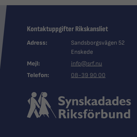
Kontaktuppgifter Rikskansliet
Adress:
Sandsborgsvägen 52
Enskede
Mejl:
info@srf.nu
Ring Synskadades riksfö
Telefon:
08-39 90 00