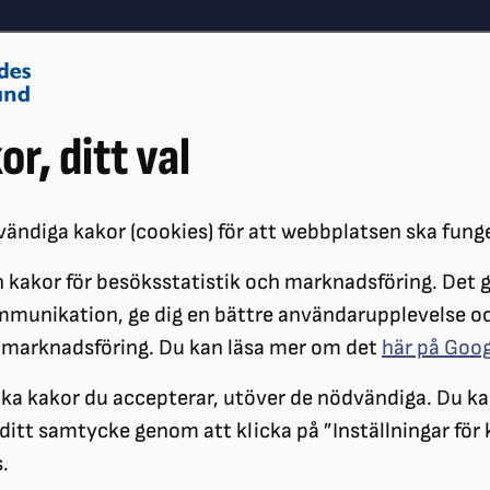
Om oss
Vå
or, ditt val
Påverkansarbete
Synskador
ändiga kakor (cookies) för att webbplatsen ska fung
 kakor för besöksstatistik och marknadsföring. Det gö
ÖRENINGAR
DISTRIKT
SRF SKÅNE
SRF SKÅNES LOKALFÖRENI
mmunikation, ge dig en bättre användarupplevelse o
N
 marknadsföring. Du kan läsa mer om det
här på Goo
Verksamhetsplan
ilka kakor du accepterar, utöver de nödvändiga. Du ka
a ditt samtycke genom att klicka på ”Inställningar för
.