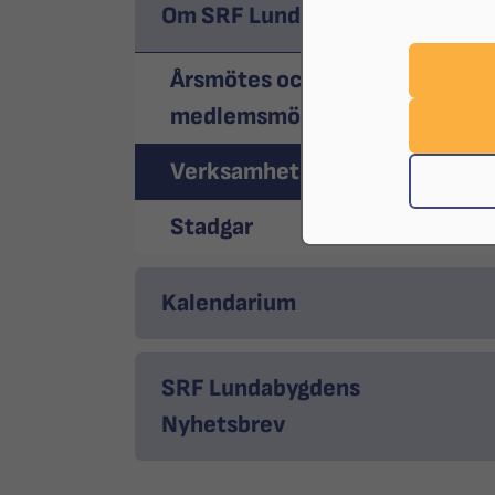
Om SRF Lundabygden
Årsmötes och
medlemsmötesprotokoll
Verksamhetsplan
Stadgar
Kalendarium
SRF Lundabygdens
Nyhetsbrev