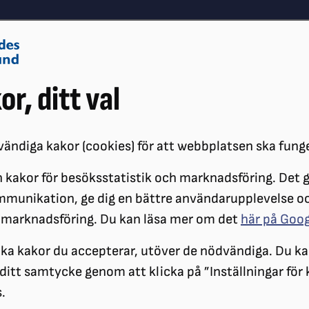
Om oss
Vå
or, ditt val
Påverkansarbete
Synskador
ändiga kakor (cookies) för att webbplatsen ska fung
 kakor för besöksstatistik och marknadsföring. Det gö
ÖRENINGAR
DISTRIKT
SRF STOCKHOLM GOTLAND
LOKALFÖR
mmunikation, ge dig en bättre användarupplevelse o
 marknadsföring. Du kan läsa mer om det
här på Goo
ilka kakor du accepterar, utöver de nödvändiga. Du ka
a ditt samtycke genom att klicka på ”Inställningar för
.