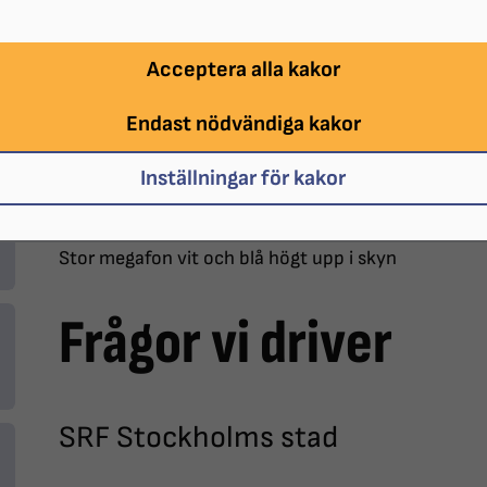
Acceptera alla kakor
Endast nödvändiga kakor
Inställningar för kakor
Stor megafon vit och blå högt upp i skyn
Frågor vi driver
SRF Stockholms stad