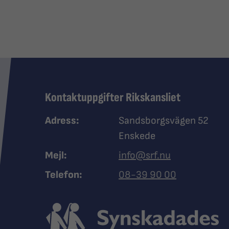
Kontaktuppgifter Rikskansliet
Adress:
Sandsborgsvägen 52
Enskede
Mejl:
info@srf.nu
Ring Synskadades riksfö
Telefon:
08-39 90 00