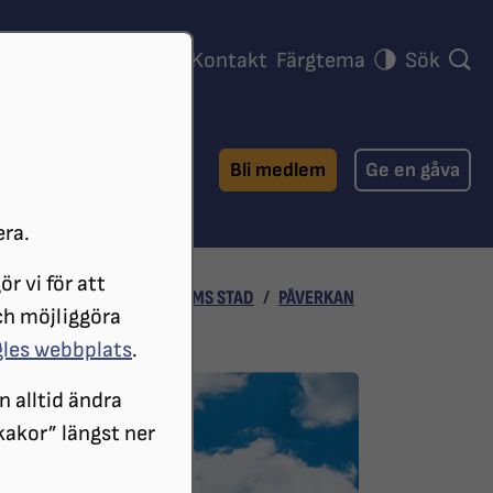
ra föreningar
Press
Kontakt
Färgtema
Sök
Bli medlem
Ge en gåva
era.
r vi för att
ENINGAR
SRF STOCKHOLMS STAD
PÅVERKAN
ch möjliggöra
gles webbplats
.
n alltid ändra
 kakor” längst ner