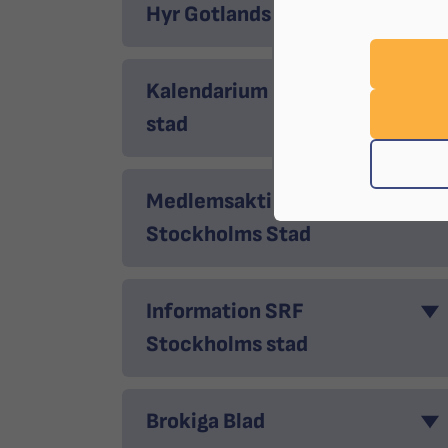
Hyr Gotlandssalen
Kalendarium SRF Stockholms
stad
Medlemsaktiviteter SRF
Stockholms Stad
Information SRF
Stockholms stad
Brokiga Blad