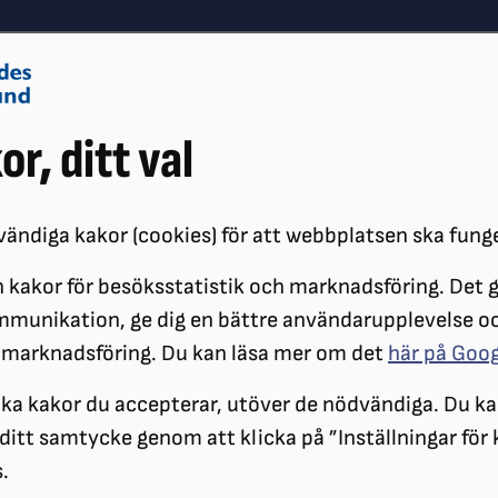
Om oss
Vå
or, ditt val
Påverkansarbete
Synskador
ändiga kakor (cookies) för att webbplatsen ska fung
 kakor för besöksstatistik och marknadsföring. Det gö
ÖRENINGAR
DISTRIKT
SRF GÄVLEBORG
MEDLEMSTIDNINGEN 
mmunikation, ge dig en bättre användarupplevelse o
 marknadsföring. Du kan läsa mer om det
här på Goo
Medlemstidningen 
ilka kakor du accepterar, utöver de nödvändiga. Du ka
a ditt samtycke genom att klicka på ”Inställningar för
.
X-Linsen 2026