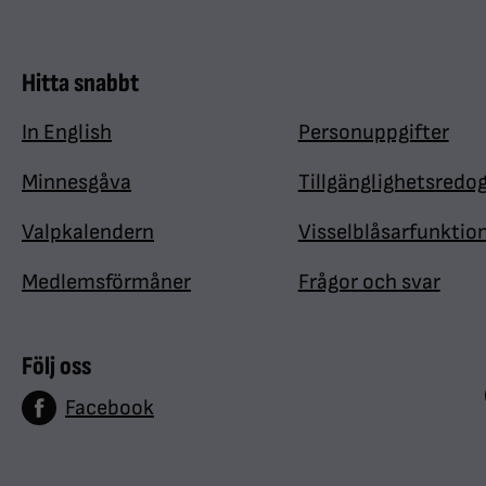
Hitta snabbt
In English
Personuppgifter
Minnesgåva
Tillgänglighetsredo
Valpkalendern
Visselblåsarfunktio
Medlemsförmåner
Frågor och svar
Följ oss
Facebook