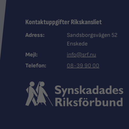
Kontaktuppgifter Rikskansliet
Adress:
Sandsborgsvägen 52
Enskede
Mejl:
info@srf.nu
Ring Synskadades riksfö
Telefon:
08-39 90 00