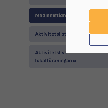
Medlemstidningen X-Linsen
Aktivitetslista distriktet
Aktivitetslista
lokalföreningarna