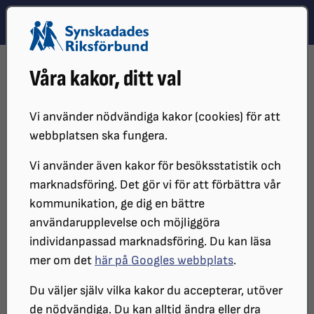
Hoppa till innehåll
Hoppa till hitta snabbt
TEMA
SÖK
MENY
STARTSIDA
DISTRIKT, LOKAL- OCH BRANSCHFÖRENINGAR
Våra kakor, ditt val
DISTRIKT
SRF ÖREBRO LÄN
OM SRF ÖREBRO
STYRELSE
STYRELSEPROTOKOLL
PROTOKOLL 2019
2019-05-27
Vi använder nödvändiga kakor (cookies) för att
STYRELSEPROTOKOLL
webbplatsen ska fungera.
Vi använder även kakor för besöksstatistik och
marknadsföring. Det gör vi för att förbättra vår
SYNSKADADES RIKSFÖRBUND ÖREBRO
kommunikation, ge dig en bättre
LÄNS STYRELSEMÖTE 2019-05-27
användarupplevelse och möjliggöra
individanpassad marknadsföring. Du kan läsa
Protokoll
mer om det
här på Googles webbplats
.
Du väljer själv vilka kakor du accepterar, utöver
Art: Styrelsemöte
de nödvändiga. Du kan alltid ändra eller dra