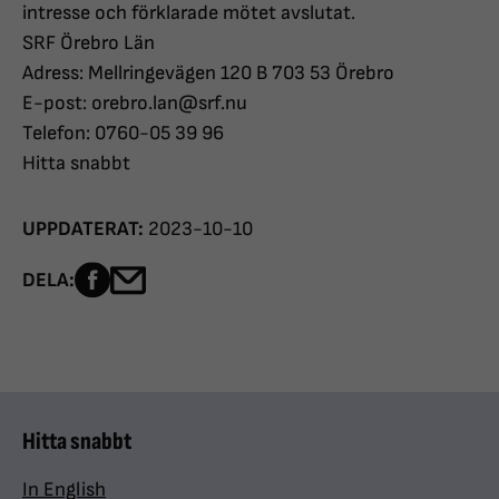
intresse och förklarade mötet avslutat.
SRF Örebro Län
Adress: Mellringevägen 120 B 703 53 Örebro
E-post: orebro.lan@srf.nu
Telefon: 0760-05 39 96
Hitta snabbt
UPPDATERAT:
2023-10-10
Dela sidan på Facebook
Dela sidan med e-post
DELA:
Hitta snabbt
In English