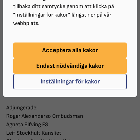
Datum: 2019-05-27
tillbaka ditt samtycke genom att klicka på
Tid: 17.15 – 19.50
”Inställningar för kakor” längst ner på vår
Plats: Mellringevägen 120B
webbplats.
Närvarande:
Ove Nilsson Ordförande
Acceptera alla kakor
Mikael Carlsson
Anders Eng
Endast nödvändiga kakor
Sandra Johansson
Chivan Omar
Inställningar för kakor
Dan Wakman
Adjungerade:
Roger Alexanderso Ombudsman
Agneta Elfving FS
Leif Stockhult Kansliet