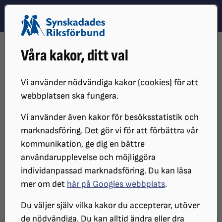
Hoppa till innehåll
Hoppa till hitta snabbt
TEMA
SÖK
MENY
STARTSIDA
DISTRIKT, LOKAL- OCH BRANSCHFÖRENINGAR
Våra kakor, ditt val
DISTRIKT
SRF ÖREBRO LÄN
OM SRF ÖREBRO
STYRELSE
STYRELSEPROTOKOLL
PROTOKOLL 2019
2019-08-21
Vi använder nödvändiga kakor (cookies) för att
STYRELSEPROTOKOLL
webbplatsen ska fungera.
Vi använder även kakor för besöksstatistik och
marknadsföring. Det gör vi för att förbättra vår
SYNSKADADES RIKSFÖRBUND ÖREBRO
kommunikation, ge dig en bättre
LÄNS STYRELSEMÖTE 2019-08-21
användarupplevelse och möjliggöra
individanpassad marknadsföring. Du kan läsa
Protokoll
mer om det
här på Googles webbplats
.
Du väljer själv vilka kakor du accepterar, utöver
Art: Styrelsemöte
de nödvändiga. Du kan alltid ändra eller dra