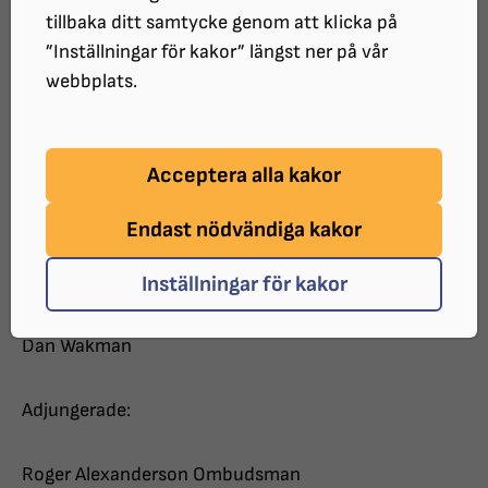
Datum: 2019-08-21
tillbaka ditt samtycke genom att klicka på
Tid: 15.30 – 18.10
”Inställningar för kakor” längst ner på vår
Plats: Brukarhuset, Mellringevägen 120 B
webbplats.
Närvarande:
Acceptera alla kakor
Ove Nilsson Ordförande
Endast nödvändiga kakor
Mikael Carlsson
Anders Eng
Inställningar för kakor
Sandra Johansson
Chivan Omar
Dan Wakman
Adjungerade:
Roger Alexanderson Ombudsman