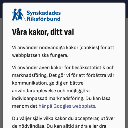
Hoppa till innehåll
Hoppa till hitta snabbt
TEMA
SÖK
MENY
STARTSIDA
DISTRIKT, LOKAL- OCH BRANSCHFÖRENINGAR
Våra kakor, ditt val
DISTRIKT
SRF ÖREBRO LÄN
OM SRF ÖREBRO
STYRELSE
STYRELSEPROTOKOLL
PROTOKOLL 2024
2024-06-12
Vi använder nödvändiga kakor (cookies) för att
STYRELSEPROTOKOLL
webbplatsen ska fungera.
Vi använder även kakor för besöksstatistik och
marknadsföring. Det gör vi för att förbättra vår
SYNSKADADES RIKSFÖRBUND ÖREBRO
kommunikation, ge dig en bättre
LÄNS STYRELSEMÖTE 2024-06-12
användarupplevelse och möjliggöra
individanpassad marknadsföring. Du kan läsa
Protokoll
mer om det
här på Googles webbplats
.
Du väljer själv vilka kakor du accepterar, utöver
de nödvändiga. Du kan alltid ändra eller dra