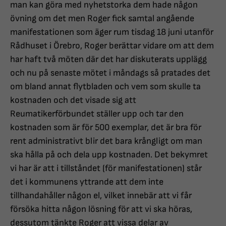
man kan göra med nyhetstorka dem hade någon
övning om det men Roger fick samtal angående
manifestationen som äger rum tisdag 18 juni utanför
Rådhuset i Örebro, Roger berättar vidare om att dem
har haft två möten där det har diskuterats upplägg
och nu på senaste mötet i måndags så pratades det
om bland annat flytbladen och vem som skulle ta
kostnaden och det visade sig att
Reumatikerförbundet ställer upp och tar den
kostnaden som är för 500 exemplar, det är bra för
rent administrativt blir det bara krångligt om man
ska hålla på och dela upp kostnaden. Det bekymret
vi har är att i tillståndet (för manifestationen) står
det i kommunens yttrande att dem inte
tillhandahåller någon el, vilket innebär att vi får
försöka hitta någon lösning för att vi ska höras,
dessutom tänkte Roger att vissa delar av