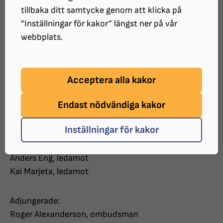
Art: Styrelsemöte Nr 2.
tillbaka ditt samtycke genom att klicka på
Datum: 12 juni 2024
”Inställningar för kakor” längst ner på vår
Tid: 16:30-20:00
webbplats.
Plats: Hemma hos Anna-Lena, Gustavsgatan 22,
Örebro
Acceptera alla kakor
Närvarande:
Endast nödvändiga kakor
Dan Wakman, ordförande
Chivan Omar, vice ordförande/vice arbetsledare
Inställningar för kakor
Anna-Lena, sekreterare
Sandra Johansson, vice sekreterare
Anders Eng, ledamot
Kai Marjeta, ledamot
Adjungerade:
Roger Alexanderson, ombudsman