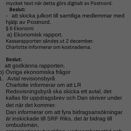
mycket
text när detta görs digitalt av Postnord.
Beslut:
-
att skicka julkort till samtliga medlemmar med
hjälp av Postnord.
§ 6 Ekonomi
a)
Ekonomisk rapport.
Kassarapporten sändes ut 2 december.
Charlotte informerar om kostnaderna.
Beslut:
-
att godkänna rapporten.
b)
Övriga ekonomiska frågor
1.
Avtal revisionsbyrå
-
Charlotte informerar om att LR
Redovisningsbyrå ska
skicka ett avtal, det
kallas för uppdragsbrev och Dan skriver
under
det när det kommer.
Dan informerar om att fyra bidragsansökningar
är inskickade till SRF Riks, det är bidrag till
ombudsmän,