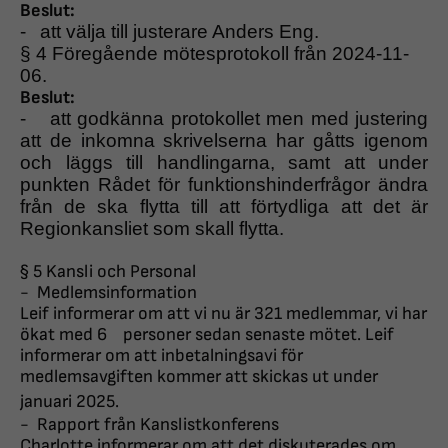
Beslut:
-
att välja till justerare Anders Eng.
§ 4 Föregående mötesprotokoll från 2024-11-
06.
Beslut:
-
att godkänna protokollet men med justering
att de inkomna skrivelserna har gåtts igenom
och läggs till handlingarna, samt att under
punkten Rådet för funktionshinderfrågor ändra
från de ska flytta till att förtydliga att det är
Regionkansliet som skall flytta.
§ 5 Kansli och Personal
-
Medlemsinformation
Leif informerar om att vi nu är 321 medlemmar, vi har
ökat med 6
personer sedan senaste mötet. Leif
informerar om att inbetalningsavi
för
medlemsavgiften kommer att skickas ut under
januari 2025.
-
Rapport från Kanslistkonferens
Charlotte informerar om att det diskuterades om