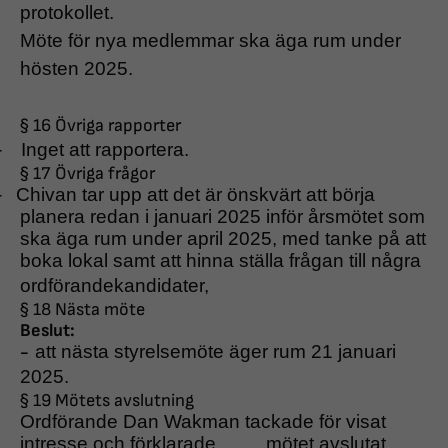
protokollet.
Möte för nya medlemmar ska äga rum under
hösten 2025.
§ 16 Övriga rapporter
-
Inget att rapportera.
§ 17 Övriga frågor
-
Chivan tar upp att det är önskvärt att börja
planera redan i januari 2025 inför årsmötet som
ska äga rum under april 2025, med tanke på att
boka lokal samt att hinna ställa frågan till några
ordförandekandidater,
§ 18 Nästa möte
Beslut:
att nästa styrelsemöte äger rum 21 januari
-
2025.
§ 19 Mötets avslutning
Ordförande Dan Wakman tackade för visat
intresse och förklarade mötet avslutat.