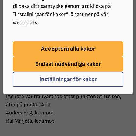
Art: Styrelsemöte Nr 6.
tillbaka ditt samtycke genom att klicka på
Datum: 2 december 2024
”Inställningar för kakor” längst ner på vår
Tid: 16:30-20:00
webbplats.
Plats: Hemma hos Anna-Lena Rosqvist
Närvarande:
Acceptera alla kakor
Dan Wakman, ordförande
Endast nödvändiga kakor
Chivan Omar, vice ordförande/vice arbetsledare
Anna-Lena, sekreterare
Inställningar för kakor
Sandra Johansson, vice sekreterare
Agneta Elfving, arbetsledare
(Agneta var frånvarande efter punkten Stiftelsen,
åter på punkt 14 b)
Anders Eng, ledamot
Kai Marjeta, ledamot