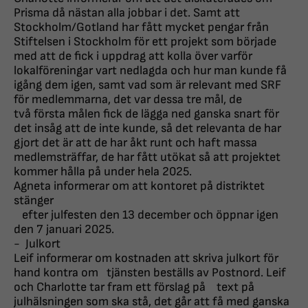
Prisma
då nästan alla jobbar i det. Samt att
Stockholm/Gotland har
fått mycket pengar från
Stiftelsen i Stockholm för ett projekt som
började
med att de fick i uppdrag att kolla över varför
lokalföreningar
vart nedlagda och hur man kunde få
igång dem igen, samt vad som är
relevant med SRF
för medlemmarna, det var dessa tre mål, de
två
första målen fick de lägga ned ganska snart för
det insåg att de inte
kunde, så det relevanta de har
gjort det är att de har åkt runt och haft
massa
medlemsträffar, de har fått utökat så att projektet
kommer hålla
på under hela 2025.
Agneta informerar om att kontoret på distriktet
stänger
efter julfesten den 13 december och öppnar igen
den 7 januari
2025.
-
Julkort
Leif informerar om kostnaden att skriva julkort för
hand kontra om
tjänsten beställs av Postnord. Leif
och Charlotte tar fram ett förslag på
text på
julhälsningen som ska stå, det går att få med ganska