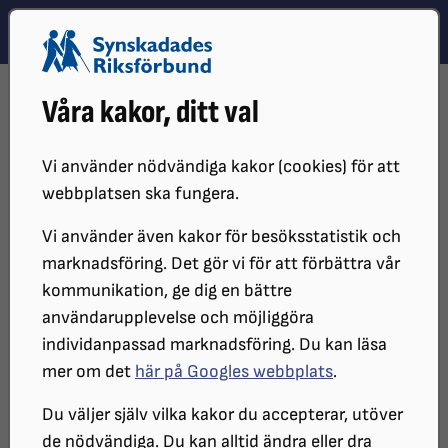
Hoppa till innehåll
Hoppa till hitta snabbt
TEMA
SÖK
MENY
STARTSIDA
DISTRIKT, LOKAL- OCH BRANSCHFÖRENINGAR
Våra kakor, ditt val
DISTRIKT
SRF ÖREBRO LÄN
OM SRF ÖREBRO
STYRELSE
STYRELSEPROTOKOLL
PROTOKOLL 2024
2024-12-02
Vi använder nödvändiga kakor (cookies) för att
STYRELSEPROTOKOLL
webbplatsen ska fungera.
Vi använder även kakor för besöksstatistik och
marknadsföring. Det gör vi för att förbättra vår
SYNSKADADES RIKSFÖRBUND ÖREBRO
kommunikation, ge dig en bättre
LÄNS STYRELSEMÖTE 2024-12-02
användarupplevelse och möjliggöra
individanpassad marknadsföring. Du kan läsa
Protokoll
mer om det
här på Googles webbplats
.
Du väljer själv vilka kakor du accepterar, utöver
de nödvändiga. Du kan alltid ändra eller dra