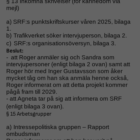
§ 13 Inkomna skrivelser (för kännedom via
mejl)
a)
SRF:s punktskriftskurser våren 2025, bilaga
1.
b)
Trafikverket söker intervjuperson, bilaga 2.
c)
SRF:s organisationsöversyn, bilaga 3.
Beslut:
-
att Roger anmäler sig och Sandra som
intervjupersoner (enligt bilaga 2 ovan) samt att
Roger hör med Inger Gustavsson som åker
mycket tåg om han ska anmäla henne också,
Roger informerat om att detta projekt kommer
pågå fram till 2029.
-
att Agneta tar på sig att informera om SRF
(enligt bilaga 3 ovan).
§ 15 Arbetsgrupper
a)
Intressepolitiska gruppen – Rapport
ombudsman