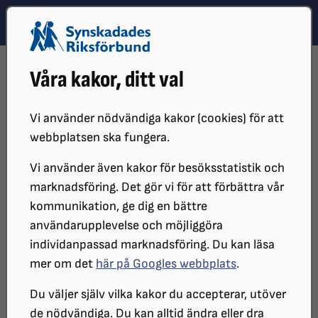
Hoppa till innehåll
Hoppa till hitta snabbt
TEMA
SÖK
MENY
STARTSIDA
OM OSS
ORGANISATIONEN
STYRDOKUMENT
Våra kakor, ditt val
STADGAR
Vi använder nödvändiga kakor (cookies) för att
webbplatsen ska fungera.
Vi använder även kakor för besöksstatistik och
marknadsföring. Det gör vi för att förbättra vår
kommunikation, ge dig en bättre
användarupplevelse och möjliggöra
individanpassad marknadsföring. Du kan läsa
Kongressen är SRF:s högst beslutande organ och den
mer om det
här på Googles webbplats
.
instans som kan besluta om ändringar i stadgarna.
Du väljer själv vilka kakor du accepterar, utöver
de nödvändiga. Du kan alltid ändra eller dra