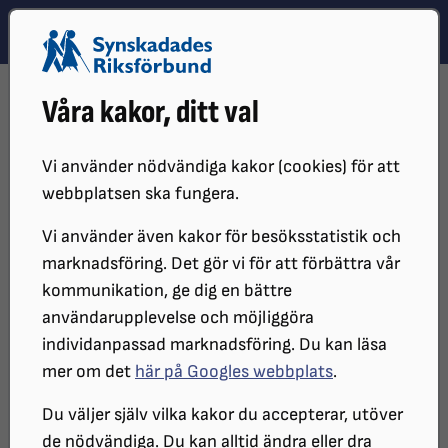
Hoppa till innehåll
Hoppa till hitta snabbt
TEMA
SÖK
MENY
STARTSIDA
OM OSS
ORGANISATIONEN
STYRDOKUMENT
Våra kakor, ditt val
UPPFÖRANDEKOD
Vi använder nödvändiga kakor (cookies) för att
webbplatsen ska fungera.
Vi använder även kakor för besöksstatistik och
marknadsföring. Det gör vi för att förbättra vår
kommunikation, ge dig en bättre
användarupplevelse och möjliggöra
individanpassad marknadsföring. Du kan läsa
mer om det
här på Googles webbplats
.
Uppförandekod
Du väljer själv vilka kakor du accepterar, utöver
de nödvändiga. Du kan alltid ändra eller dra