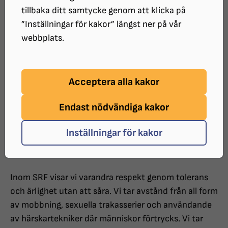
Synskadades Riksförbunds
tillbaka ditt samtycke genom att klicka på
”Inställningar för kakor” längst ner på vår
uppförandekod antogs av
webbplats.
förbundsstyrelsen 2022-10-20 och
gäller tillsvidare.
Acceptera alla kakor
Inledning
Endast nödvändiga kakor
SRF är en organisation som präglas av öppenhet och
Inställningar för kakor
demokrati, där alla medlemmar kan göra sina röster
hörda och allas synpunkter är välkomna.
Inom SRF visar vi varandra respekt genom tolerans
och ärlighet utan att såra. Vi tar avstånd från all form
av mobbning, sexuella trakasserier och användande
av härskartekniker där människor förtrycks. Vi tar